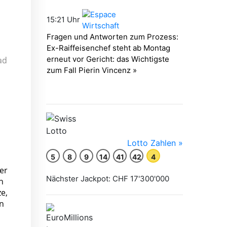
ad
er
n
e,
n