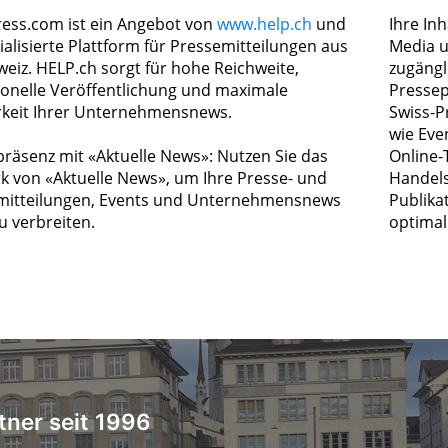
ress.com ist ein Angebot von
www.help.ch
und
Ihre In
ialisierte Plattform für Pressemitteilungen aus
Media u
weiz. HELP.ch sorgt für hohe Reichweite,
zugängl
ionelle Veröffentlichung und maximale
Pressep
rkeit Ihrer Unternehmensnews.
Swiss-P
wie Eve
räsenz mit «Aktuelle News»: Nutzen Sie das
Online-
k von «Aktuelle News», um Ihre Presse- und
Handels
itteilungen, Events und Unternehmensnews
Publika
zu verbreiten.
optimal 
tner seit 1996