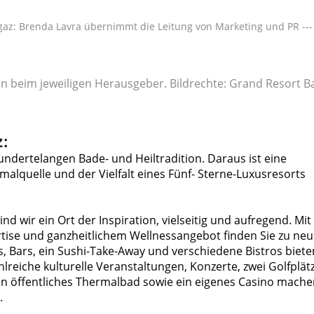
gaz: Brenda Lavra übernimmt die Leitung von Marketing und PR ---
gen beim jeweiligen Herausgeber. Bildrechte: Grand Resort B
z:
ndertelangen Bade- und Heiltradition. Daraus ist eine
malquelle und der Vielfalt eines Fünf- Sterne-Luxusresorts
nd wir ein Ort der Inspiration, vielseitig und aufregend. Mit
ise und ganzheitlichem Wellnessangebot finden Sie zu neu
ts, Bars, ein Sushi-Take-Away und verschiedene Bistros biete
lreiche kulturelle Veranstaltungen, Konzerte, zwei Golfplätz
n öffentliches Thermalbad sowie ein eigenes Casino mache
.