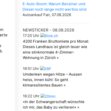
en
erte
r
ch