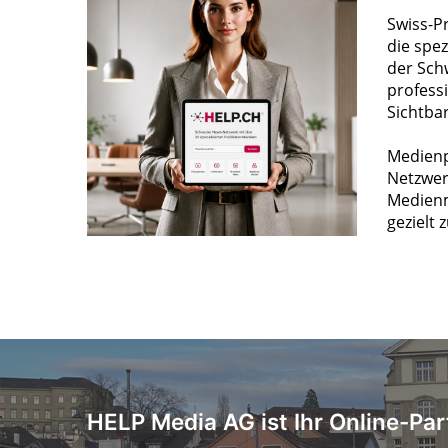
Swiss-P
die spez
der Sch
profess
Sichtba
Medienp
Netzwer
Medienm
gezielt 
HELP Media AG ist Ihr Online-Par