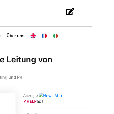
e
Über uns
e Leitung von
ting und PR
Anzeige
✔
HELP
ads