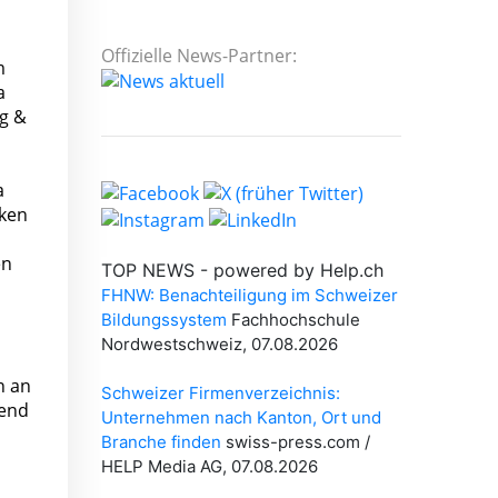
Offizielle News-Partner:
m
a
rg &
a
rken
en
n an
rend