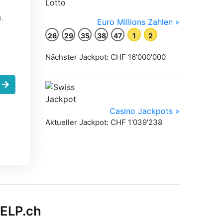
.
.
HELP.ch