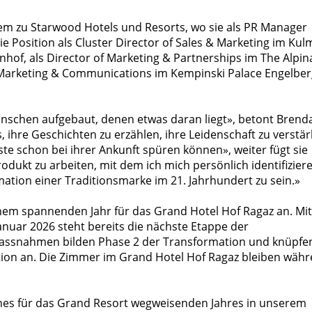
rem zu Starwood Hotels und Resorts, wo sie als PR Manager
e Position als Cluster Director of Sales & Marketing im Kul
nhof, als Director of Marketing & Partnerships im The Alpin
of Marketing & Communications im Kempinski Palace Engelbe
nschen aufgebaut, denen etwas daran liegt», betont Brend
, ihre Geschichten zu erzählen, ihre Leidenschaft zu verstä
te schon bei ihrer Ankunft spüren können», weiter fügt sie
rodukt zu arbeiten, mit dem ich mich persönlich identifizier
mation einer Traditionsmarke im 21. Jahrhundert zu sein.»
einem spannenden Jahr für das Grand Hotel Hof Ragaz an. Mit
uar 2026 steht bereits die nächste Etappe der
Massnahmen bilden Phase 2 der Transformation und knüpfe
ation an. Die Zimmer im Grand Hotel Hof Ragaz bleiben wäh
ines für das Grand Resort wegweisenden Jahres in unserem