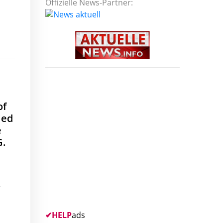
Offizielle News-Partner:
of
ied
e
G.
r
✔
HELP
ads