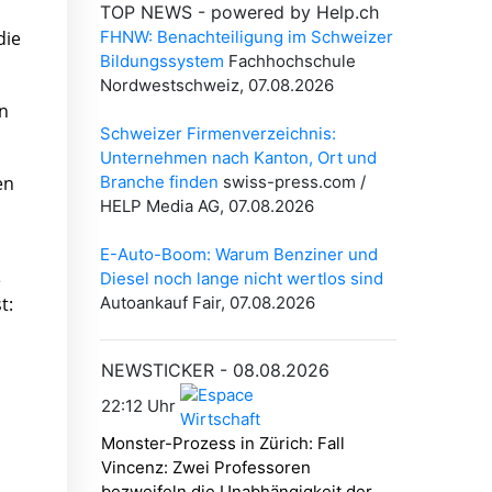
die
en
en
e
t: