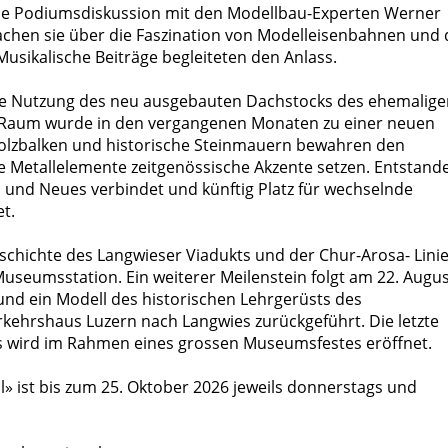
ine Podiumsdiskussion mit den Modellbau-Experten Werner
chen sie über die Faszination von Modelleisenbahnen und 
Musikalische Beiträge begleiteten den Anlass.
rste Nutzung des neu ausgebauten Dachstocks des ehemalig
 Raum wurde in den vergangenen Monaten zu einer neuen
olzbalken und historische Steinmauern bewahren den
e Metallelemente zeitgenössische Akzente setzen. Entstand
 und Neues verbindet und künftig Platz für wechselnde
t.
chichte des Langwieser Viadukts und der Chur-Arosa- Lini
Museumsstation. Ein weiterer Meilenstein folgt am 22. Augus
nd ein Modell des historischen Lehrgerüsts des
ehrshaus Luzern nach Langwies zurückgeführt. Die letzte
 wird im Rahmen eines grossen Museumsfestes eröffnet.
l» ist bis zum 25. Oktober 2026 jeweils donnerstags und