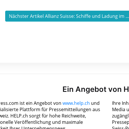
Nächster Artikel Allianz Suisse: Schiffe und Ladung im ..
Ein Angebot von 
ress.com ist ein Angebot von
www.help.ch
und
Ihre In
ialisierte Plattform für Pressemitteilungen aus
Media u
weiz. HELP.ch sorgt für hohe Reichweite,
zugängl
ionelle Veröffentlichung und maximale
Pressep
rkeit Ihrer Unternehmensnews.
Swiss-P