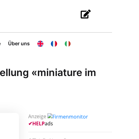
e
Über uns
llung «miniature im
Anzeige
✔
HELP
ads