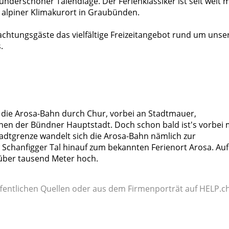
underschöner Talendlage. Der Ferienklassiker ist seit weit 
r alpiner Klimakurort in Graubünden.
htungsgäste das vielfältige Freizeitangebot rund um unse
.
 die Arosa-Bahn durch Chur, vorbei an Stadtmauer,
en der Bündner Hauptstadt. Doch schon bald ist's vorbei 
dtgrenze wandelt sich die Arosa-Bahn nämlich zur
Schanfigger Tal hinauf zum bekannten Ferienort Arosa. Auf
 über tausend Meter hoch.
fentlichen Quellen oder aus dem Firmenporträt auf HELP.ch