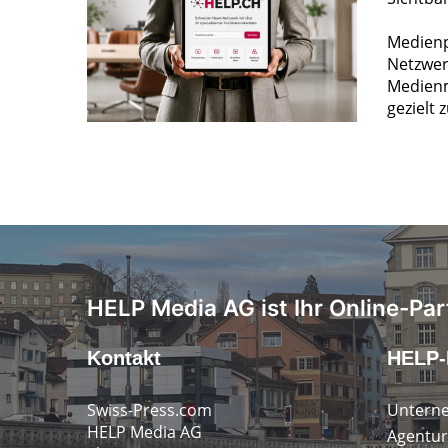
Medienp
Netzwer
Medienm
gezielt 
HELP Media AG ist Ihr Online-Par
Kontakt
HELP-
Swiss-Press.com
Untern
HELP Media AG
Agentur