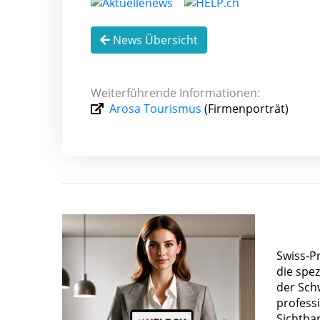
News Übersicht
Weiterführende Informationen:
Arosa Tourismus
(Firmenporträt)
Swiss-P
die spez
der Sch
profess
Sichtba