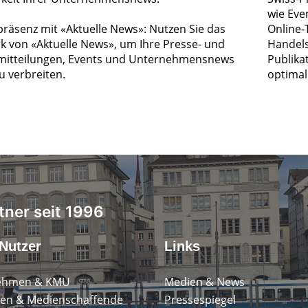
wie Eve
räsenz mit «Aktuelle News»: Nutzen Sie das
Online-
k von «Aktuelle News», um Ihre Presse- und
Handels
itteilungen, Events und Unternehmensnews
Publika
zu verbreiten.
optimal 
tner seit 1996
Nutzer
Links
ehmen & KMU
Medien & News
en & Medienschaffende
Pressespiegel