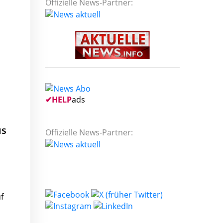
Offizielle News-Partner:
✔
HELP
ads
us
Offizielle News-Partner:
f