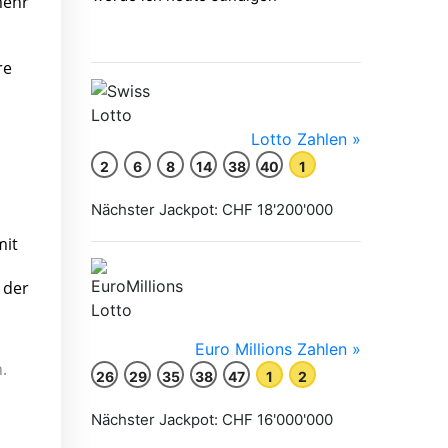
mehr
re
mit
 der
.