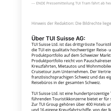
--- ENDE Pressemitteilung TUI Tram fährt ab heu
Hinweis der Redaktion: Die Bildrechte lie
Über TUI Suisse AG:
TUI Suisse Ltd. ist das drittgrösste Touri
die TUI ein qualitativ hochwertiger Reise- 
Produktportfolio auf dem Schweizer Markt 
Produktportfolio reicht von Pauschalreisen
Kreuzfahrten, Mietautos und Wohnmobilen
Cruisetour zum Unternehmen. Der Vertrieb
französischsprachigen Schweiz und das eig
Reisebüros in der gesamten Schweiz.
TUI Suisse Ltd. ist eine hundertprozentige
führenden Touristikkonzerne bietet er für 
Zur TUI Group gehören über 400 Hotels u
und 16 eigene Kreuzfahrtschiffe, von der