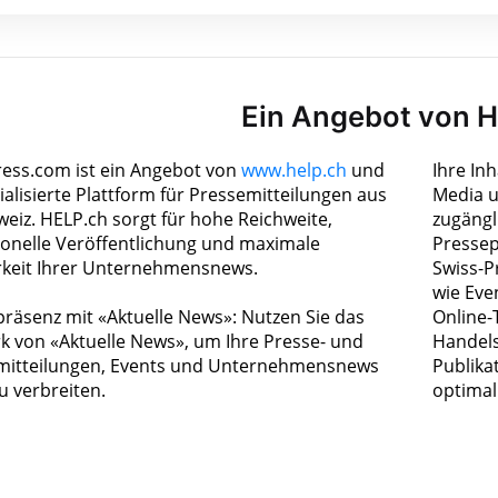
Ein Angebot von 
ress.com ist ein Angebot von
www.help.ch
und
Ihre In
ialisierte Plattform für Pressemitteilungen aus
Media u
weiz. HELP.ch sorgt für hohe Reichweite,
zugängl
ionelle Veröffentlichung und maximale
Pressep
rkeit Ihrer Unternehmensnews.
Swiss-P
wie Eve
räsenz mit «Aktuelle News»: Nutzen Sie das
Online-
k von «Aktuelle News», um Ihre Presse- und
Handels
itteilungen, Events und Unternehmensnews
Publika
zu verbreiten.
optimal 