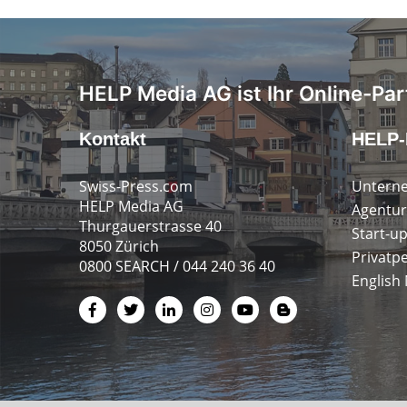
HELP Media AG ist Ihr Online-Par
Kontakt
HELP-
Swiss-Press.com
Untern
HELP Media AG
Agentur
Thurgauerstrasse 40
Start-u
8050 Zürich
Privatp
0800 SEARCH / 044 240 36 40
English