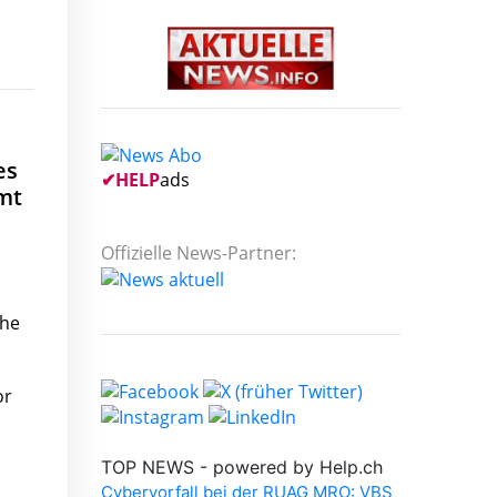
es
✔
HELP
ads
mt
Offizielle News-Partner:
che
or