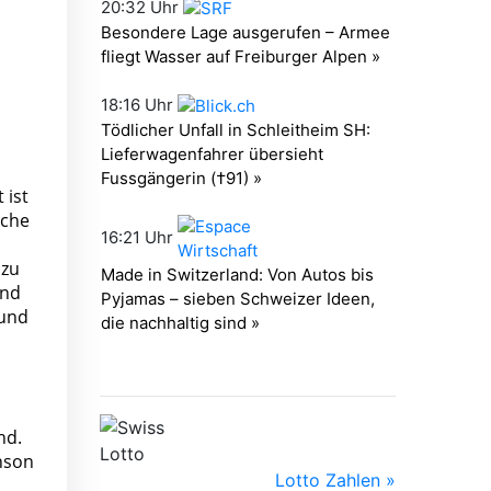
 ist
sche
 zu
und
 und
nd.
nson