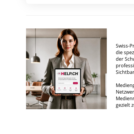
Swiss-P
die spez
der Sch
profess
Sichtba
Medienp
Netzwer
Medienm
gezielt 