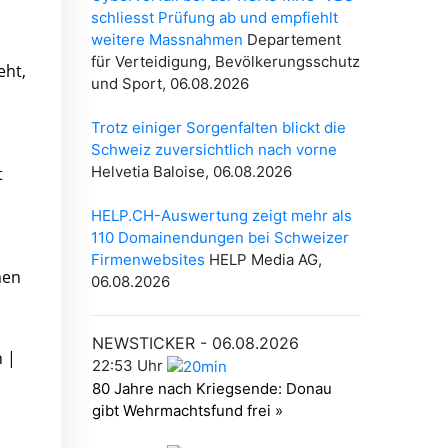
eht,
t
men
h |