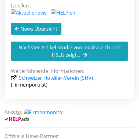
Quellen:
News Übersicht
Nächster Artikel Studie von localsearch und
HSLU zeigt ...
Weiterführende Informationen:
Schweizer Hotelier-Verein (SHV)
(Firmenporträt)
Anzeige
✔
HELP
ads
Offizielle News-Partner: