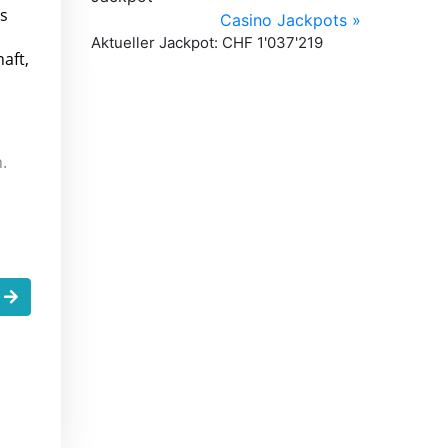
as
aft,
.
.