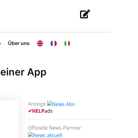
e
Über uns
 einer App
Anzeige
✔
HELP
ads
Offizielle News-Partner: