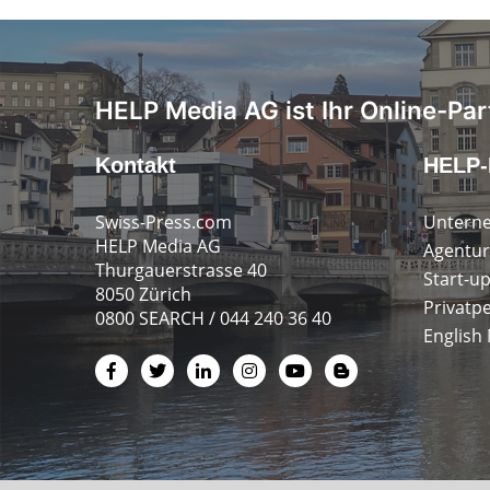
HELP Media AG ist Ihr Online-Par
Kontakt
HELP-
Swiss-Press.com
Untern
HELP Media AG
Agentur
Thurgauerstrasse 40
Start-u
8050 Zürich
Privatp
0800 SEARCH / 044 240 36 40
English