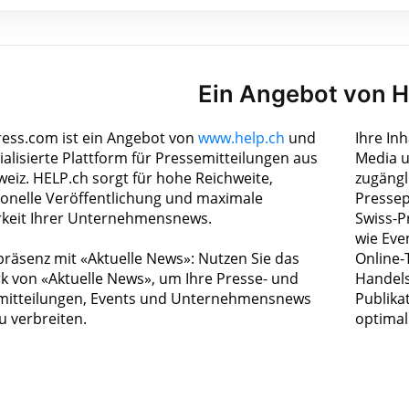
Ein Angebot von 
ress.com ist ein Angebot von
www.help.ch
und
Ihre In
ialisierte Plattform für Pressemitteilungen aus
Media u
weiz. HELP.ch sorgt für hohe Reichweite,
zugängl
ionelle Veröffentlichung und maximale
Pressep
rkeit Ihrer Unternehmensnews.
Swiss-P
wie Eve
räsenz mit «Aktuelle News»: Nutzen Sie das
Online-
k von «Aktuelle News», um Ihre Presse- und
Handels
itteilungen, Events und Unternehmensnews
Publika
zu verbreiten.
optimal 