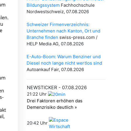
 um
len.
zu
re
 um
en
s-
akt
il,