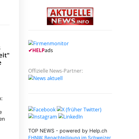
s
✔
HELP
ads
eit"
e
Offizielle News-Partner:
n:
e
ten