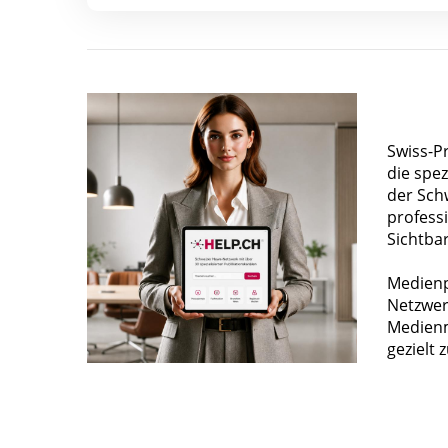
Swiss-P
die spez
der Sch
profess
Sichtba
Medienp
Netzwer
Medienm
gezielt 