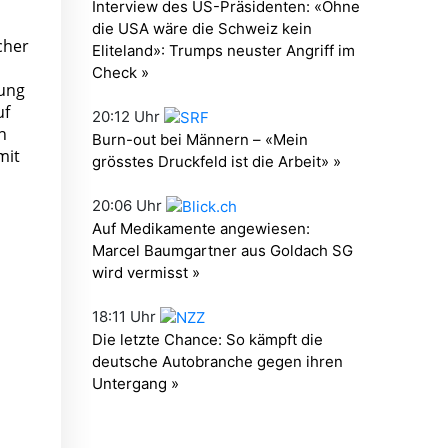
cher
rung
uf
n
mit