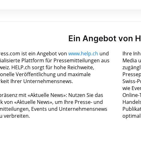
Ein Angebot von 
ress.com ist ein Angebot von
www.help.ch
und
Ihre In
ialisierte Plattform für Pressemitteilungen aus
Media u
weiz. HELP.ch sorgt für hohe Reichweite,
zugängl
ionelle Veröffentlichung und maximale
Pressep
rkeit Ihrer Unternehmensnews.
Swiss-P
wie Eve
räsenz mit «Aktuelle News»: Nutzen Sie das
Online-
k von «Aktuelle News», um Ihre Presse- und
Handels
itteilungen, Events und Unternehmensnews
Publika
zu verbreiten.
optimal 