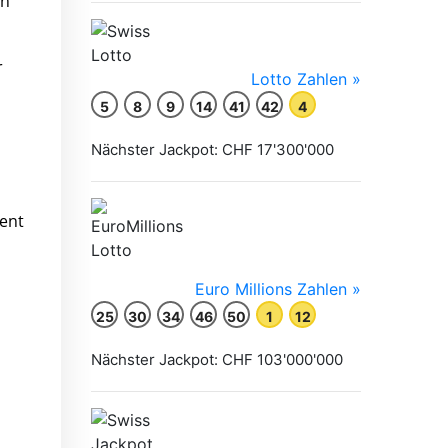
en
r
rent