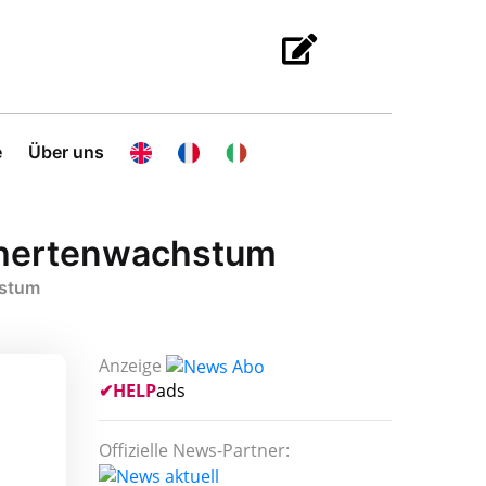
e
Über uns
ichertenwachstum
hstum
Anzeige
✔
HELP
ads
Offizielle News-Partner: