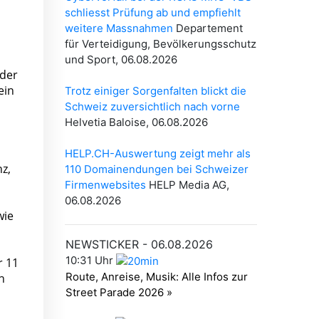
 der
ein
z,
wie
r 11
n