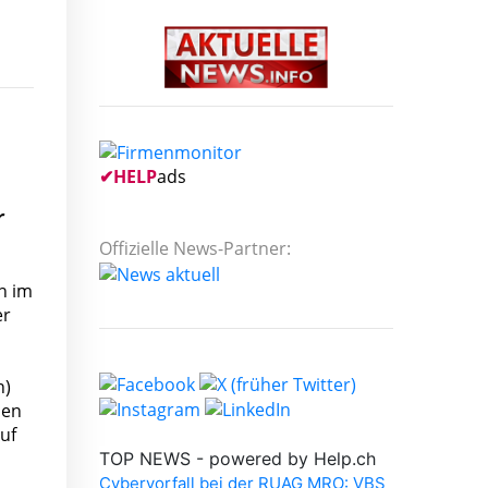
✔
HELP
ads
r
Offizielle News-Partner:
n im
er
n)
den
uf