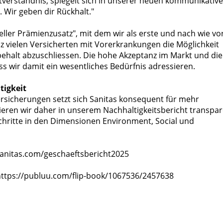
tverständnis, spiegelt sich in unserer neuen kommunikativ
. Wir geben dir Rückhalt."
ller Prämienzusatz", mit dem wir als erste und nach wie vo
z vielen Versicherten mit Vorerkrankungen die Möglichkeit
behalt abzuschliessen. Die hohe Akzeptanz im Markt und die
ss wir damit ein wesentliches Bedürfnis adressieren.
tigkeit
ersicherungen setzt sich Sanitas konsequent für mehr
mieren wir daher in unserem Nachhaltigkeitsbericht transpa
hritte in den Dimensionen Environment, Social und
sanitas.com/geschaeftsbericht2025
 https://publuu.com/flip-book/1067536/2457638