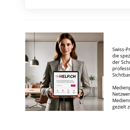
Swiss-P
die spez
der Sch
profess
Sichtba
Medienp
Netzwer
Medienm
gezielt 