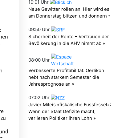
:
nnen
-
n
re
 zu
 und