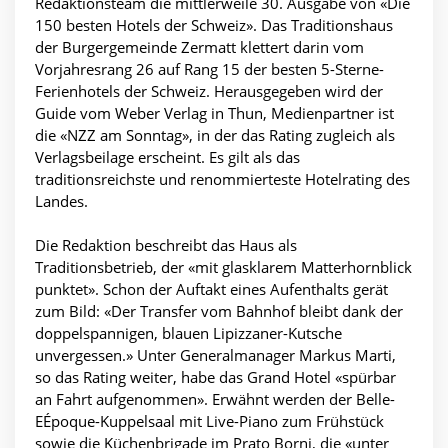
Redaktionsteam die mittlerweile 30. Ausgabe von «Die
150 besten Hotels der Schweiz». Das Traditionshaus
der Burgergemeinde Zermatt klettert darin vom
Vorjahresrang 26 auf Rang 15 der besten 5-Sterne-
Ferienhotels der Schweiz. Herausgegeben wird der
Guide vom Weber Verlag in Thun, Medienpartner ist
die «NZZ am Sonntag», in der das Rating zugleich als
Verlagsbeilage erscheint. Es gilt als das
traditionsreichste und renommierteste Hotelrating des
Landes.
Die Redaktion beschreibt das Haus als
Traditionsbetrieb, der «mit glasklarem Matterhornblick
punktet». Schon der Auftakt eines Aufenthalts gerät
zum Bild: «Der Transfer vom Bahnhof bleibt dank der
doppelspannigen, blauen Lipizzaner-Kutsche
unvergessen.» Unter Generalmanager Markus Marti,
so das Rating weiter, habe das Grand Hotel «spürbar
an Fahrt aufgenommen». Erwähnt werden der Belle-
EÉpoque-Kuppelsaal mit Live-Piano zum Frühstück
sowie die Küchenbrigade im Prato Borni, die «unter