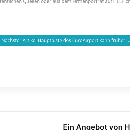
fentlichen Quellen oder aus dem Firmenporträt auf HELP.ch
Nächster Artikel Hauptpiste des EuroAirport kann früher ..
Ein Angebot von 