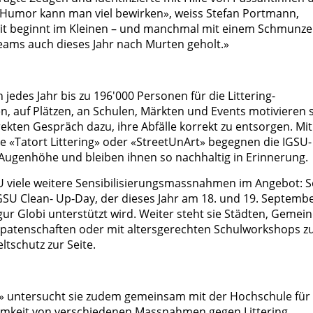
it Humor kann man viel bewirken», weiss Stefan Portmann,
it beginnt im Kleinen – und manchmal mit einem Schmunze
eams auch dieses Jahr nach Murten geholt.»
jedes Jahr bis zu 196'000 Personen für die Littering-
n, auf Plätzen, an Schulen, Märkten und Events motivieren s
ekten Gespräch dazu, ihre Abfälle korrekt zu entsorgen. Mit
 «Tatort Littering» oder «StreetUnArt» begegnen die IGSU-
ugenhöhe und bleiben ihnen so nachhaltig in Erinnerung.
 viele weitere Sensibilisierungsmassnahmen im Angebot: S
IGSU Clean- Up-Day, der dieses Jahr am 18. und 19. Septemb
gur Globi unterstützt wird. Weiter steht sie Städten, Gemei
atenschaften oder mit altersgerechten Schulworkshops z
tschutz zur Seite.
ie» untersucht sie zudem gemeinsam mit der Hochschule für
mkeit von verschiedenen Massnahmen gegen Littering.