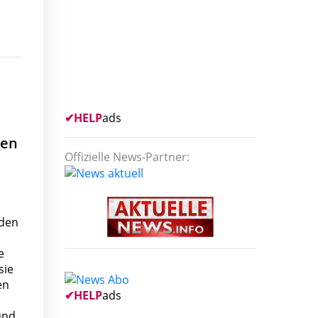
✔
HELP
ads
den
Offizielle News-Partner:
rden
e
sie
en
✔
HELP
ads
und