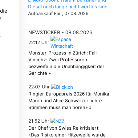
die
n
-