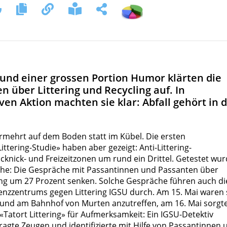
 und einer grossen Portion Humor klärten die
 über Littering und Recycling auf. In
en Aktion machten sie klar: Abfall gehört in 
ermehrt auf dem Boden statt im Kübel. Die ersten
tering-Studie» haben aber gezeigt: Anti-Littering-
cknick- und Freizeitzonen um rund ein Drittel. Getestet wu
che: Die Gespräche mit Passantinnen und Passanten über
ring um 27 Prozent senken. Solche Gespräche führen auch di
nzzentrums gegen Littering IGSU durch. Am 15. Mai waren 
t und am Bahnhof von Murten anzutreffen, am 16. Mai sorgt
«Tatort Littering» für Aufmerksamkeit: Ein IGSU-Detektiv
ragte Zeugen und identifizierte mit Hilfe von Passantinnen 