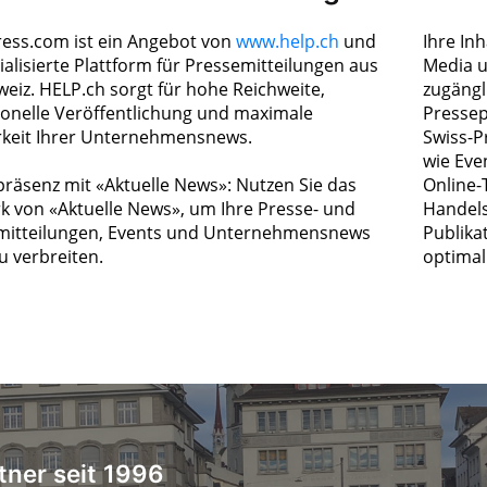
ress.com ist ein Angebot von
www.help.ch
und
Ihre In
ialisierte Plattform für Pressemitteilungen aus
Media u
weiz. HELP.ch sorgt für hohe Reichweite,
zugängl
ionelle Veröffentlichung und maximale
Pressep
rkeit Ihrer Unternehmensnews.
Swiss-P
wie Eve
räsenz mit «Aktuelle News»: Nutzen Sie das
Online-
k von «Aktuelle News», um Ihre Presse- und
Handels
itteilungen, Events und Unternehmensnews
Publika
zu verbreiten.
optimal 
tner seit 1996