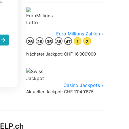
.
.
HELP.ch