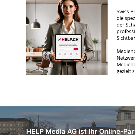
Swiss-P
die spez
der Sch
profess
Sichtba
Medienp
Netzwer
Medienm
gezielt 
HELP Media AG ist Ihr Online-Par