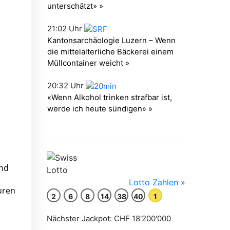
und
uren