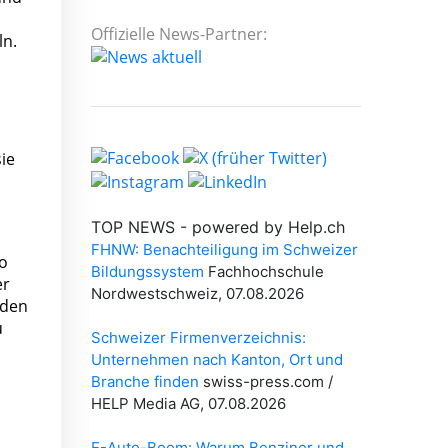
Offizielle News-Partner:
ln.
ie
o
er
nden
u