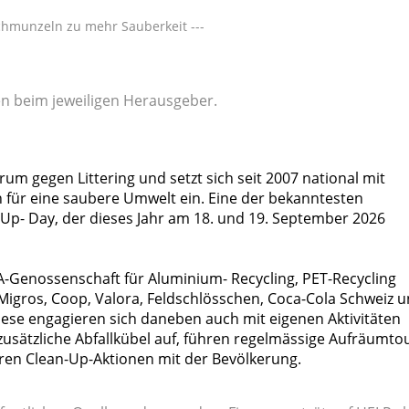
chmunzeln zu mehr Sauberkeit ---
gen beim jeweiligen Herausgeber.
um gegen Littering und setzt sich seit 2007 national mit
für eine saubere Umwelt ein. Eine der bekanntesten
Up- Day, der dieses Jahr am 18. und 19. September 2026
A-Genossenschaft für Aluminium- Recycling, PET-Recycling
Migros, Coop, Valora, Feldschlösschen, Coca-Cola Schweiz 
iese engagieren sich daneben auch mit eigenen Aktivitäten
 zusätzliche Abfallkübel auf, führen regelmässige Aufräumto
eren Clean-Up-Aktionen mit der Bevölkerung.