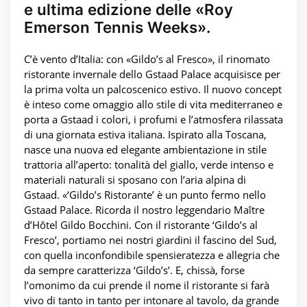
e ultima edizione delle «Roy
Emerson Tennis Weeks».
C’è vento d’Italia: con «Gildo’s al Fresco», il rinomato
ristorante invernale dello Gstaad Palace acquisisce per
la prima volta un palcoscenico estivo. Il nuovo concept
è inteso come omaggio allo stile di vita mediterraneo e
porta a Gstaad i colori, i profumi e l’atmosfera rilassata
di una giornata estiva italiana. Ispirato alla Toscana,
nasce una nuova ed elegante ambientazione in stile
trattoria all’aperto: tonalità del giallo, verde intenso e
materiali naturali si sposano con l’aria alpina di
Gstaad. «‘Gildo’s Ristorante’ è un punto fermo nello
Gstaad Palace. Ricorda il nostro leggendario Maître
d’Hôtel Gildo Bocchini. Con il ristorante ‘Gildo’s al
Fresco’, portiamo nei nostri giardini il fascino del Sud,
con quella inconfondibile spensieratezza e allegria che
da sempre caratterizza ‘Gildo’s’. E, chissà, forse
l’omonimo da cui prende il nome il ristorante si farà
vivo di tanto in tanto per intonare al tavolo, da grande