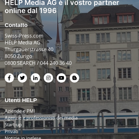
HELP Media AG è il vostro partner
online dal 1996
Contatto
Swiss-Press.com
HELP Media AG
Thurgauerstrasse 40
8050 Zurigo
0800 SEARCH / 044 240 36 40
Utenti HELP
Aziende e PMI
Agenzie e professionisti dei media
Start-up
Privati
Notizie in inglese