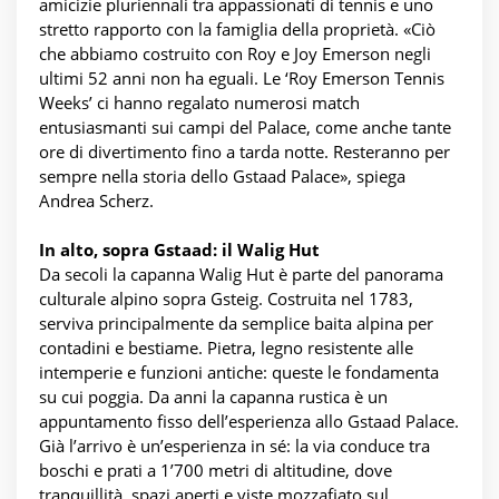
amicizie pluriennali tra appassionati di tennis e uno
stretto rapporto con la famiglia della proprietà. «Ciò
che abbiamo costruito con Roy e Joy Emerson negli
ultimi 52 anni non ha eguali. Le ‘Roy Emerson Tennis
Weeks’ ci hanno regalato numerosi match
entusiasmanti sui campi del Palace, come anche tante
ore di divertimento fino a tarda notte. Resteranno per
sempre nella storia dello Gstaad Palace», spiega
Andrea Scherz.
In alto, sopra Gstaad: il Walig Hut
Da secoli la capanna Walig Hut è parte del panorama
culturale alpino sopra Gsteig. Costruita nel 1783,
serviva principalmente da semplice baita alpina per
contadini e bestiame. Pietra, legno resistente alle
intemperie e funzioni antiche: queste le fondamenta
su cui poggia. Da anni la capanna rustica è un
appuntamento fisso dell’esperienza allo Gstaad Palace.
Già l’arrivo è un’esperienza in sé: la via conduce tra
boschi e prati a 1’700 metri di altitudine, dove
tranquillità, spazi aperti e viste mozzafiato sul