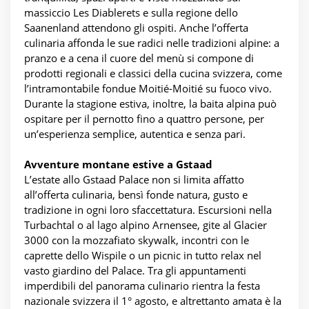
massiccio Les Diablerets e sulla regione dello
Saanenland attendono gli ospiti. Anche l’offerta
culinaria affonda le sue radici nelle tradizioni alpine: a
pranzo e a cena il cuore del menù si compone di
prodotti regionali e classici della cucina svizzera, come
l’intramontabile fondue Moitié-Moitié su fuoco vivo.
Durante la stagione estiva, inoltre, la baita alpina può
ospitare per il pernotto fino a quattro persone, per
un’esperienza semplice, autentica e senza pari.
Avventure montane estive a Gstaad
L’estate allo Gstaad Palace non si limita affatto
all’offerta culinaria, bensì fonde natura, gusto e
tradizione in ogni loro sfaccettatura. Escursioni nella
Turbachtal o al lago alpino Arnensee, gite al Glacier
3000 con la mozzafiato skywalk, incontri con le
caprette dello Wispile o un picnic in tutto relax nel
vasto giardino del Palace. Tra gli appuntamenti
imperdibili del panorama culinario rientra la festa
nazionale svizzera il 1° agosto, e altrettanto amata è la