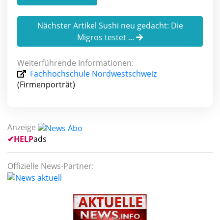
Nächster Artikel Sushi neu gedacht: Die
Migros testet ...
Weiterführende Informationen:
Fachhochschule Nordwestschweiz
(Firmenporträt)
Anzeige
✔
HELP
ads
Offizielle News-Partner: