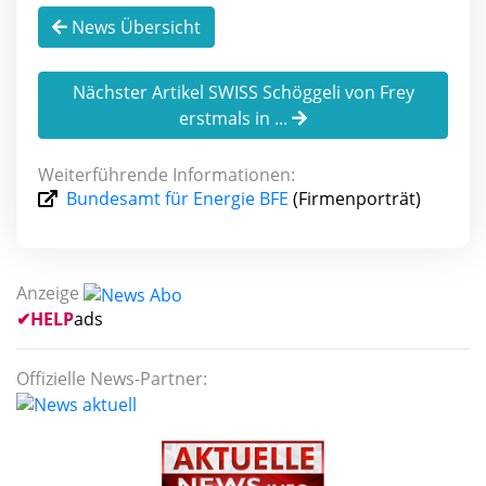
News Übersicht
Nächster Artikel SWISS Schöggeli von Frey
erstmals in ...
Weiterführende Informationen:
Bundesamt für Energie BFE
(Firmenporträt)
Anzeige
✔
HELP
ads
Offizielle News-Partner: