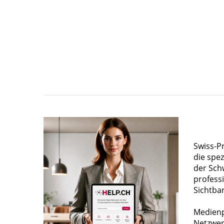
Swiss-P
die spez
der Sch
profess
Sichtba
Medienp
Netzwer