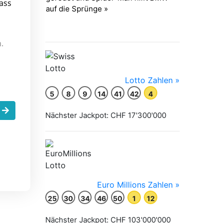
ass
.
.