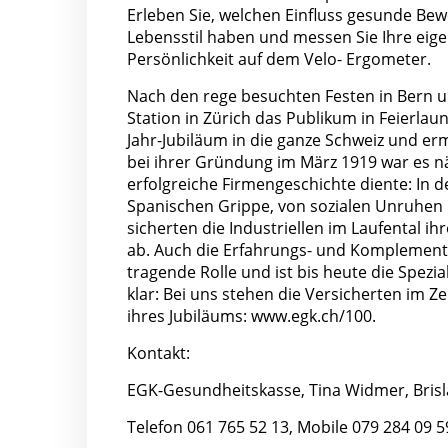
Erleben Sie, welchen Einfluss gesunde Be
Lebensstil haben und messen Sie Ihre eige
Persönlichkeit auf dem Velo- Ergometer.
Nach den rege besuchten Festen in Bern und
Station in Zürich das Publikum in Feierlau
Jahr-Jubiläum in die ganze Schweiz und erm
bei ihrer Gründung im März 1919 war es nä
erfolgreiche Firmengeschichte diente: In d
Spanischen Grippe, von sozialen Unruhen 
sicherten die Industriellen im Laufental i
ab. Auch die Erfahrungs- und Komplementä
tragende Rolle und ist bis heute die Spez
klar: Bei uns stehen die Versicherten im Z
ihres Jubiläums:
www.egk.ch/100.
Kontakt:
EGK-Gesundheitskasse, Tina Widmer, Brisl
Telefon 061 765 52 13, Mobile 079 284 09 5