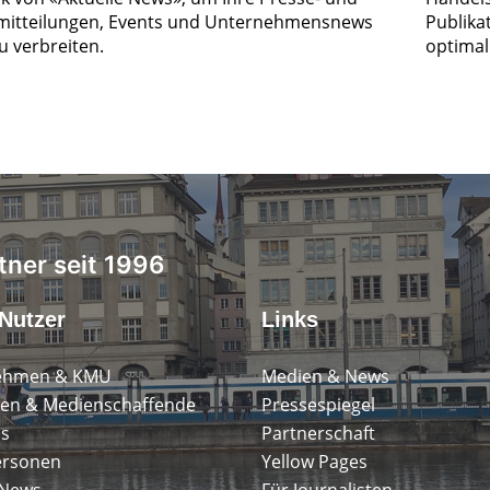
itteilungen, Events und Unternehmensnews
Publika
zu verbreiten.
optimal 
tner seit 1996
Nutzer
Links
ehmen & KMU
Medien & News
en & Medienschaffende
Pressespiegel
ps
Partnerschaft
ersonen
Yellow Pages