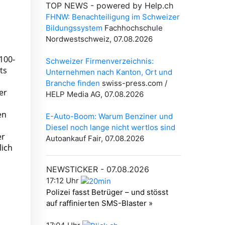
100-
ts
er
en
er
lich