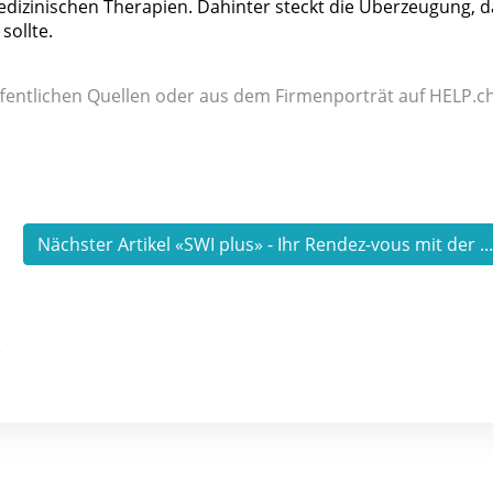
izinischen Therapien. Dahinter steckt die Überzeugung, d
sollte.
fentlichen Quellen oder aus dem Firmenporträt auf HELP.ch
Nächster Artikel «SWI plus» - Ihr Rendez-vous mit der ..
)