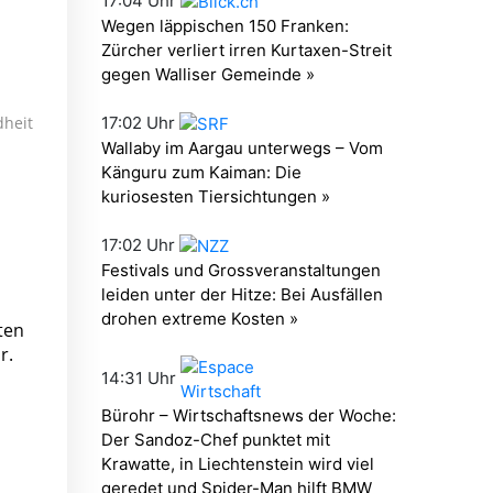
dheit
ten
r.