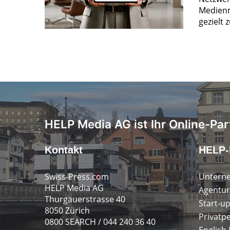
Medienm
gezielt 
HELP Media AG ist Ihr Online-Par
Kontakt
HELP-
Swiss-Press.com
Untern
HELP Media AG
Agentur
Thurgauerstrasse 40
Start-u
8050 Zürich
Privatp
0800 SEARCH / 044 240 36 40