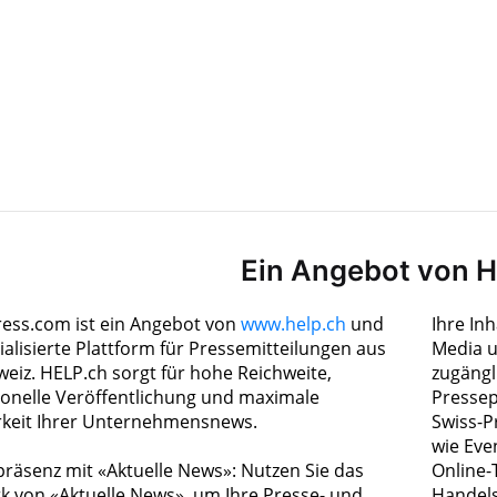
Ein Angebot von 
ress.com ist ein Angebot von
www.help.ch
und
Ihre In
ialisierte Plattform für Pressemitteilungen aus
Media u
weiz. HELP.ch sorgt für hohe Reichweite,
zugängl
ionelle Veröffentlichung und maximale
Pressep
rkeit Ihrer Unternehmensnews.
Swiss-P
wie Eve
räsenz mit «Aktuelle News»: Nutzen Sie das
Online-
k von «Aktuelle News», um Ihre Presse- und
Handels