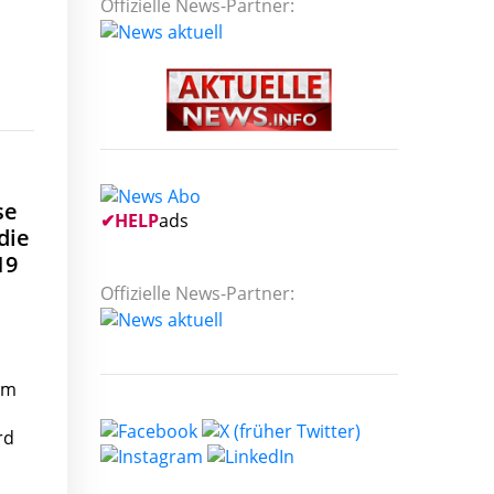
Offizielle News-Partner:
se
✔
HELP
ads
die
19
Offizielle News-Partner:
um
rd