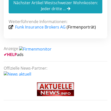
Nächster Artikel Westschweizer Wohnkosten:
Jeder dritte ...
Weiterführende Informationen:
Funk Insurance Brokers AG
(Firmenporträt)
Anzeige
✔
HELP
ads
Offizielle News-Partner: