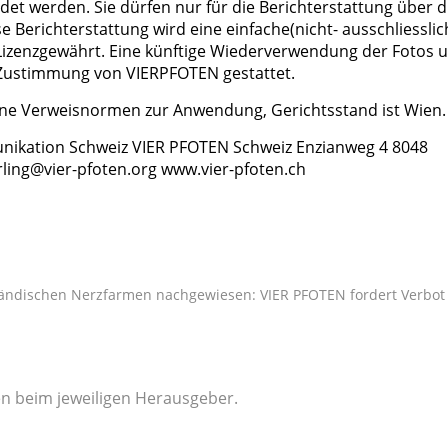
et werden. Sie dürfen nur für die Berichterstattung über d
 Berichterstattung wird eine einfache(nicht- ausschliesslic
 Lizenzgewährt. Eine künftige Wiederverwendung der Fotos 
er Zustimmung von VIERPFOTEN gestattet.
ine Verweisnormen zur Anwendung, Gerichtsstand ist Wien.
nikation Schweiz VIER PFOTEN Schweiz Enzianweg 4 8048
ling@vier-pfoten.org
www.vier-pfoten.ch
rländischen Nerzfarmen nachgewiesen: VIER PFOTEN fordert Verbot
gen beim jeweiligen Herausgeber.