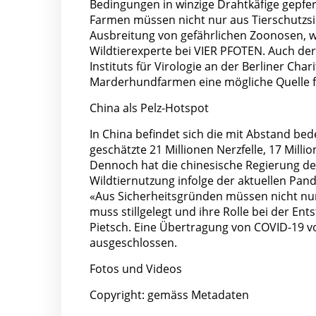
Bedingungen in winzige Drahtkäfige gepfer
Farmen müssen nicht nur aus Tierschutzs
Ausbreitung von gefährlichen Zoonosen, wi
Wildtierexperte bei VIER PFOTEN. Auch der 
Instituts für Virologie an der Berliner Cha
Marderhundfarmen eine mögliche Quelle f
China als Pelz-Hotspot
In China befindet sich die mit Abstand be
geschätzte 21 Millionen Nerzfelle, 17 Mill
Dennoch hat die chinesische Regierung der
Wildtiernutzung infolge der aktuellen Pan
«Aus Sicherheitsgründen müssen nicht nur
muss stillgelegt und ihre Rolle bei der E
Pietsch. Eine Übertragung von COVID-19 v
ausgeschlossen.
Fotos und Videos
Copyright: gemäss Metadaten