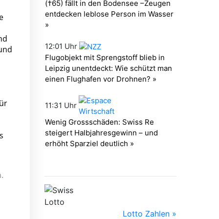
e
nd
 und
ür
s
.