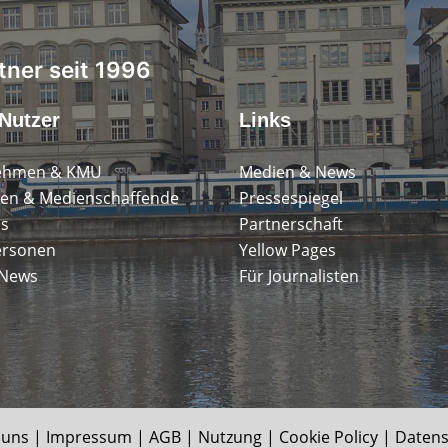
tner seit 1996
Nutzer
Links
ehmen & KMU
Medien & News
en & Medienschaffende
Pressespiegel
ps
Partnerschaft
ersonen
Yellow Pages
 News
Für Journalisten
 uns
|
Impressum
|
AGB
|
Nutzung
|
Cookie Policy
|
Datens