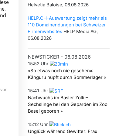
iese
he,
und
 von