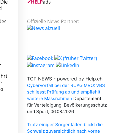
✔
HELP
ads
 Die
d
Offizielle News-Partner:
des
.
hrt.
e
so