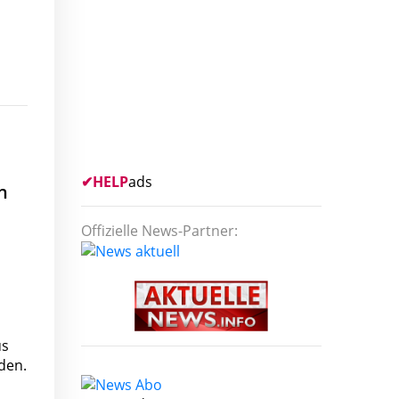
✔
HELP
ads
n
Offizielle News-Partner:
us
den.