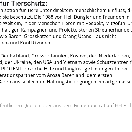
für Tierschutz:
nisation für Tiere unter direktem menschlichem Einfluss, di
d sie beschützt. Die 1988 von Heli Dungler und Freunden in
e Welt ein, in der Menschen Tieren mit Respekt, Mitgefühl u
chhaltigen Kampagnen und Projekte stehen Streunerhunde
– wie Bären, Grosskatzen und Orang-Utans – aus nicht
en- und Konfliktzonen.
n, Deutschland, Grossbritannien, Kosovo, den Niederlanden,
and, der Ukraine, den USA und Vietnam sowie Schutzzentren f
R PFOTEN für rasche Hilfe und langfristige Lösungen. In der
operationspartner vom Arosa Bärenland, dem ersten
Bären aus schlechten Haltungsbedingungen ein artgemässe
fentlichen Quellen oder aus dem Firmenporträt auf HELP.ch