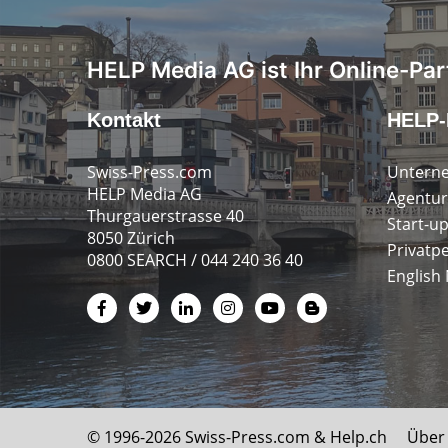
HELP Media AG ist Ihr Online-Par
Kontakt
HELP-
Swiss-Press.com
Untern
HELP Media AG
Agentur
Thurgauerstrasse 40
Start-u
8050 Zürich
Privatp
0800 SEARCH / 044 240 36 40
English
© 1996-2026 Swiss-Press.com &
Help.ch
Über