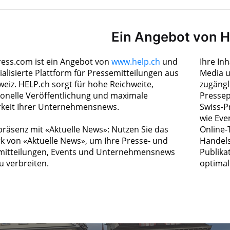
Ein Angebot von 
ress.com ist ein Angebot von
www.help.ch
und
Ihre In
ialisierte Plattform für Pressemitteilungen aus
Media u
weiz. HELP.ch sorgt für hohe Reichweite,
zugängl
ionelle Veröffentlichung und maximale
Pressep
rkeit Ihrer Unternehmensnews.
Swiss-P
wie Eve
räsenz mit «Aktuelle News»: Nutzen Sie das
Online-
k von «Aktuelle News», um Ihre Presse- und
Handels
itteilungen, Events und Unternehmensnews
Publika
zu verbreiten.
optimal 