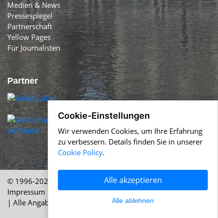
Medien & News
Pressespiegel
Partnerschaft
Yellow Pages
Für Journalisten
Partner
Cookie-Einstellungen
Wir verwenden Cookies, um Ihre Erfahrung
zu verbessern. Details finden Sie in unserer
Cookie Policy
.
Alle akzeptieren
© 1996-2026 Swiss-Press.com &
Help.ch
Über uns
|
Impressum
|
AGB
|
Nutzung
|
Cookie Policy
|
Datenschutz
Alle ablehnen
| Alle Angaben ohne Gewähr