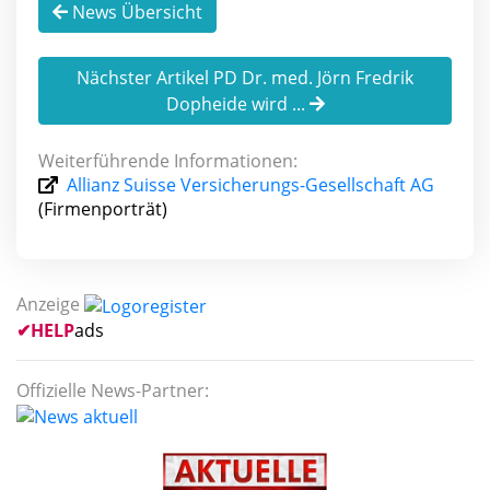
News Übersicht
Nächster Artikel PD Dr. med. Jörn Fredrik
Dopheide wird ...
Weiterführende Informationen:
Allianz Suisse Versicherungs-Gesellschaft AG
(Firmenporträt)
Anzeige
✔
HELP
ads
Offizielle News-Partner: