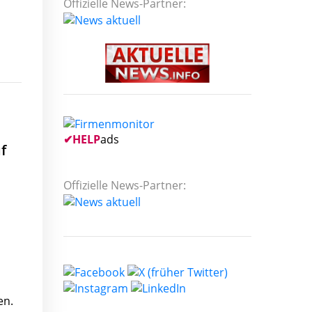
Offizielle News-Partner:
✔
HELP
ads
f
Offizielle News-Partner:
en.