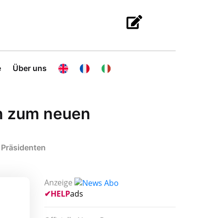
e
Über uns
an zum neuen
 Präsidenten
Anzeige
✔
HELP
ads
z