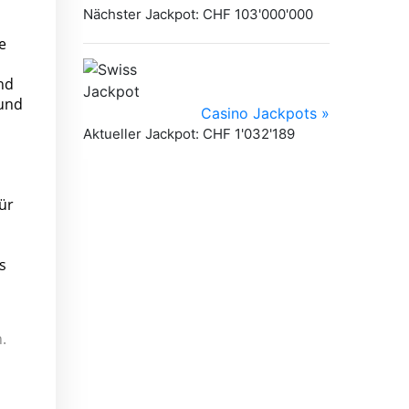
e
nd
 und
ür
s
.