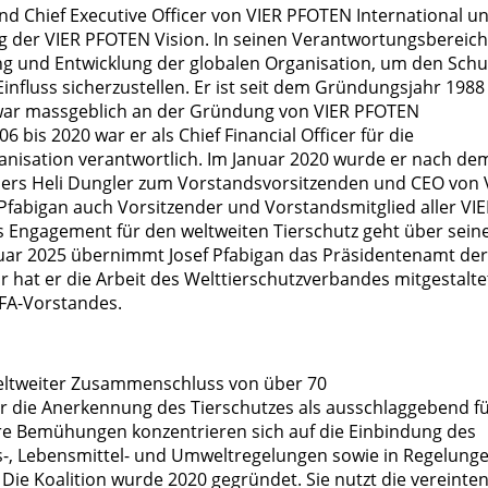
und Chief Executive Officer von VIER PFOTEN International u
ng der VIER PFOTEN Vision. In seinen Verantwortungsbereich
ung und Entwicklung der globalen Organisation, um den Schu
nfluss sicherzustellen. Er ist seit dem Gründungsjahr 1988
war massgeblich an der Gründung von VIER PFOTEN
06 bis 2020 war er als Chief Financial Officer für die
anisation verantwortlich. Im Januar 2020 wurde er nach de
rs Heli Dungler zum Vorstandsvorsitzenden und CEO von 
Pfabigan auch Vorsitzender und Vorstandsmitglied aller VI
 Engagement für den weltweiten Tierschutz geht über sein
bruar 2025 übernimmt Josef Pfabigan das Präsidentenamt der
r hat er die Arbeit des Welttierschutzverbandes mitgestalte
WFA-Vorstandes.
 weltweiter Zusammenschluss von über 70
ür die Anerkennung des Tierschutzes als ausschlaggebend f
hre Bemühungen konzentrieren sich auf die Einbindung des
ts-, Lebensmittel- und Umweltregelungen sowie in Regelung
Die Koalition wurde 2020 gegründet. Sie nutzt die vereinte