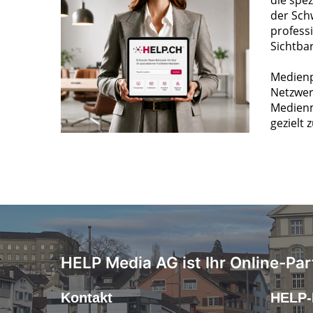
die spez
der Sch
profess
Sichtba
Medienp
Netzwer
Medienm
gezielt 
HELP Media AG ist Ihr Online-Par
Kontakt
HELP-