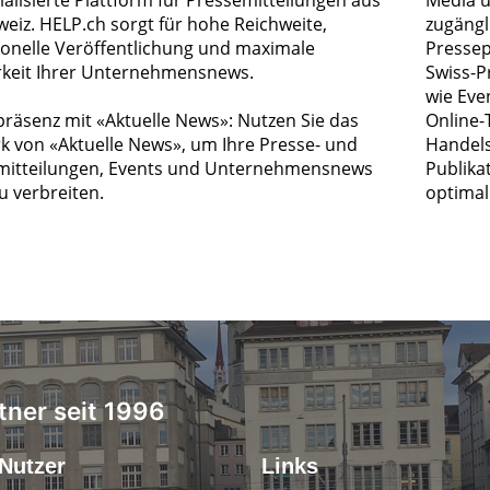
ialisierte Plattform für Pressemitteilungen aus
Media u
weiz. HELP.ch sorgt für hohe Reichweite,
zugängl
ionelle Veröffentlichung und maximale
Pressep
rkeit Ihrer Unternehmensnews.
Swiss-P
wie Eve
räsenz mit «Aktuelle News»: Nutzen Sie das
Online-
k von «Aktuelle News», um Ihre Presse- und
Handels
itteilungen, Events und Unternehmensnews
Publika
zu verbreiten.
optimal 
tner seit 1996
Nutzer
Links