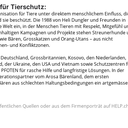
für Tierschutz:
nisation für Tiere unter direktem menschlichem Einfluss, di
d sie beschützt. Die 1988 von Heli Dungler und Freunden in
e Welt ein, in der Menschen Tieren mit Respekt, Mitgefühl u
chhaltigen Kampagnen und Projekte stehen Streunerhunde
– wie Bären, Grosskatzen und Orang-Utans – aus nicht
en- und Konfliktzonen.
n, Deutschland, Grossbritannien, Kosovo, den Niederlanden,
and, der Ukraine, den USA und Vietnam sowie Schutzzentren f
R PFOTEN für rasche Hilfe und langfristige Lösungen. In der
operationspartner vom Arosa Bärenland, dem ersten
Bären aus schlechten Haltungsbedingungen ein artgemässe
fentlichen Quellen oder aus dem Firmenporträt auf HELP.ch