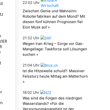
nd
tz
m
VIER
ER
e
t
ür
en
n