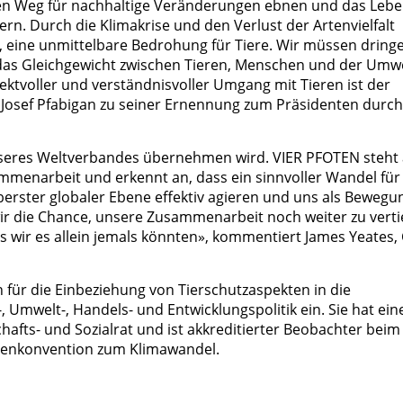
en Weg für nachhaltige Veränderungen ebnen und das Leb
ern. Durch die Klimakrise und den Verlust der Artenvielfalt
 eine unmittelbare Bedrohung für Tiere. Wir müssen dring
das Gleichgewicht zwischen Tieren, Menschen und der Umw
ektvoller und verständnisvoller Umgang mit Tieren ist der
t Josef Pfabigan zu seiner Ernennung zum Präsidenten durch
unseres Weltverbandes übernehmen wird. VIER PFOTEN steht
mmenarbeit und erkennt an, dass ein sinnvoller Wandel für
oberster globaler Ebene effektiv agieren und uns als Bewegu
r die Chance, unsere Zusammenarbeit noch weiter zu verti
 wir es allein jemals könnten», kommentiert James Yeates,
h für die Einbeziehung von Tierschutzaspekten in die
, Umwelt-, Handels- und Entwicklungspolitik ein. Sie hat ein
afts- und Sozialrat und ist akkreditierter Beobachter beim
enkonvention zum Klimawandel.