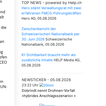
en
end
elt
 die
 an
ng
efen
 CEO
en
 UN-