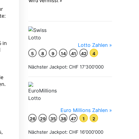
ur
te:
 in
d
ie
en.
s,