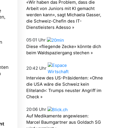
e
en,
en
mten
n
nt