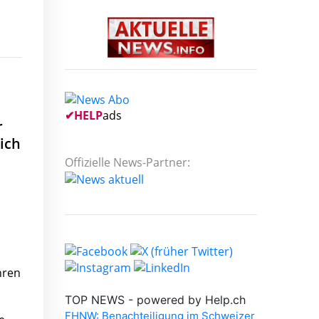
✔
HELP
ads
r
ich
Offizielle News-Partner:
hren