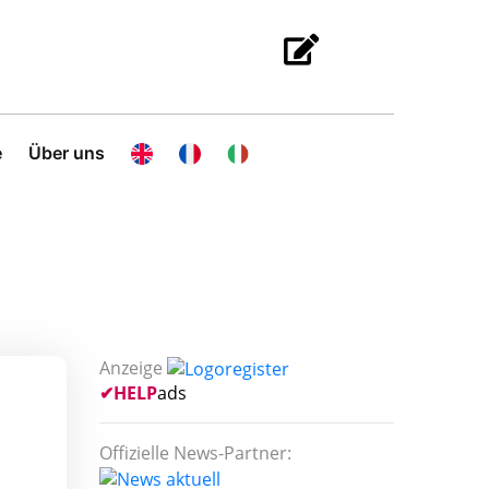
e
Über uns
Anzeige
✔
HELP
ads
Offizielle News-Partner: