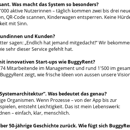
asant. Was macht das System so besonders?
'000 aktive Nutzerinnen – täglich kommen zwei bis drei neu
fnen, QR-Code scannen, Kinderwagen entsperren. Keine Hürd
keit mit Sinn.
e Kundinnen und Kunden?
Mütter sagen: „Endlich hat jemand mitgedacht!“ Wir bekomm
wie sehr dieser Service gefehlt hat.
mit innovativen Start-ups wie BuggyRent?
en 74 Mitarbeitende im Management und rund 1'500 im gesa
 BuggyRent zeigt, wie frische Ideen von aussen unsere Visio
 „Systemarchitektur“. Was bedeutet das genau?
dige Organismen. Wenn Prozesse – von der App bis zur
elen, entsteht Leichtigkeit. Das ist mein Lebenswerk:
dnen – einfach, klar, menschlich.
 über 50-jährige Geschichte zurück. Wie fügt sich BuggyRe