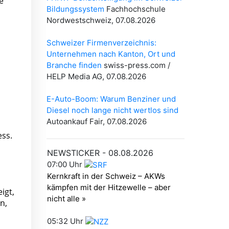
e
ess.
igt,
n,