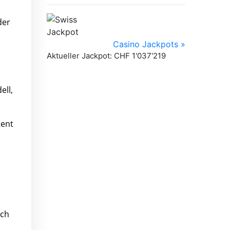
der
i
ell,
Rent
ich