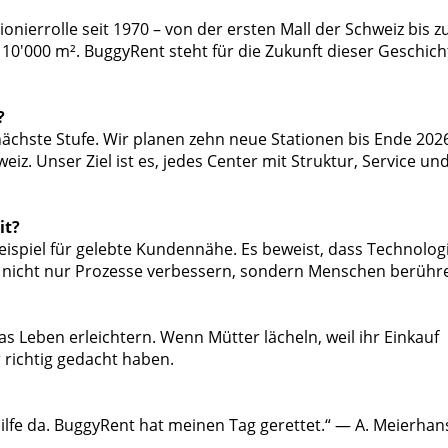
ionierrolle seit 1970 – von der ersten Mall der Schweiz bis z
 10'000 m². BuggyRent steht für die Zukunft dieser Geschich
?
 nächste Stufe. Wir planen zehn neue Stationen bis Ende 2026
iz. Unser Ziel ist es, jedes Center mit Struktur, Service un
it?
beispiel für gelebte Kundennähe. Es beweist, dass Technolog
 nicht nur Prozesse verbessern, sondern Menschen berühr
as Leben erleichtern. Wenn Mütter lächeln, weil ihr Einkauf
 richtig gedacht haben.
ilfe da. BuggyRent hat meinen Tag gerettet.“ — A. Meierhan