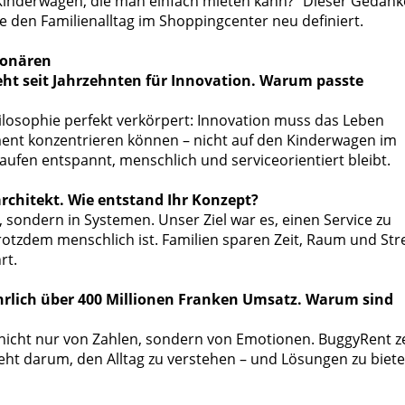
e Kinderwagen, die man einfach mieten kann?“ Dieser Gedank
 den Familienalltag im Shoppingcenter neu definiert.
ionären
steht seit Jahrzehnten für Innovation. Warum passte
ilosophie perfekt verkörpert: Innovation muss das Leben
oment konzentrieren können – nicht auf den Kinderwagen im
aufen entspannt, menschlich und serviceorientiert bleibt.
architekt. Wie entstand Ihr Konzept?
, sondern in Systemen. Unser Ziel war es, einen Service zu
 trotzdem menschlich ist. Familien sparen Zeit, Raum und Str
rt.
 jährlich über 400 Millionen Franken Umsatz. Warum sind
 nicht nur von Zahlen, sondern von Emotionen. BuggyRent ze
geht darum, den Alltag zu verstehen – und Lösungen zu biete