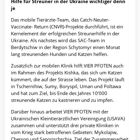
Hilfe für Streuner in der Ukraine wichtiger denn
je
Das mobile Tierärzte-Team, das Catch-Neuter-
Vaccinate- Return (CNVR)-Projekte durchführt, ist ein
Kernelement der erfolgreichen Streunerhilfe in der
Ukraine. Als nächstes wird das SAC-Team in
Berdytschiw in der Region Schytomyr einen Monat
lang streunenden Hunden und Katzen helfen.
Zusätzlich zur mobilen Klinik hilft VIER PFOTEN auch
im Rahmen des Projekts Kishka, das sich um Katzen
kümmert, die auf der Strasse leben. Das Projekt läuft
in Tschernihiw, Sumy, Boryspil, Uman und Poltawa
und hat zum Ziel, bis Ende des Jahres 10‘000
streunende Katzen zu kastrieren und zu impfen.
Darüber hinaus arbeitet VIER PFOTEN mit der
Ukrainischen Kleintierärztlichen Vereinigung (USAVA)
zusammen und unterstützt drei private Kliniken in
vom Krieg stark betroffenen Gebieten: Mykolajiw,
Cherson und Saporischschja. Ziel der Zusammenarbeit