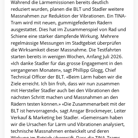
Während die Lärmemissionen bereits deutlich
reduziert wurden, planen die BLT und Stadler weitere
Massnahmen zur Reduktion der Vibrationen. Ein TINA-
Tram wird mit neuen, gummigefederten Rädern
ausgestattet. Dies hat im Zusammenspiel von Rad und
Schiene eine stärker dämpfende Wirkung. Mehrere
regelmässige Messungen im Stadtgebiet überprüfen
die Wirksamkeit dieser Massnahme. Die Testfahrten
starten bereits in wenigen Wochen, Anfang Juli 2026.
«Ich danke Stadler für das grosse Engagement in den
vergangenen Monaten», sagt Phillipp Glogg, Chief
Technical Officer der BLT. «Beim Lärm haben wir die
Ziele erreicht. Ich bin froh, dass wir nun zusammen
mit Hersteller Stadler auch bei den Vibrationen den
nächsten Schritt machen und Massnahmen an den
Rädern testen können.» «Die Zusammenarbeit mit der
BLT ist hervorragend», sagt Ansgar Brockmeyer, Leiter
Verkauf & Marketing bei Stadler. «Gemeinsam haben
wir die Ursachen für Lärm und Vibrationen analysiert,
technische Massnahmen entwickelt und deren
Wirkung im Betrieb überprüft. Dass die TINA-Trams