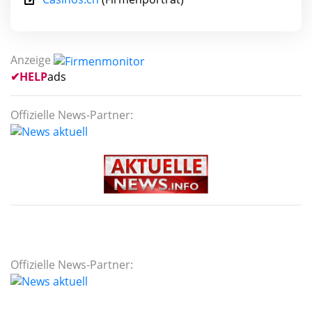
Anzeige
✔
HELP
ads
Offizielle News-Partner:
Offizielle News-Partner: