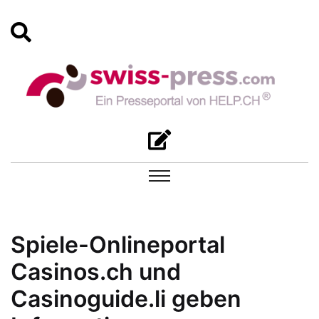
Spiele-Onlineportal
Casinos.ch und
Casinoguide.li geben