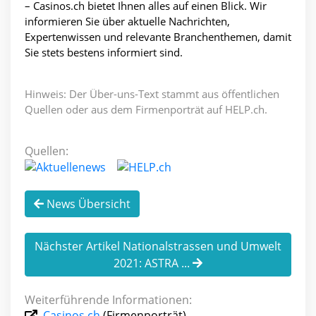
– Casinos.ch bietet Ihnen alles auf einen Blick. Wir
informieren Sie über aktuelle Nachrichten,
Expertenwissen und relevante Branchenthemen, damit
Sie stets bestens informiert sind.
Hinweis: Der Über-uns-Text stammt aus öffentlichen
Quellen oder aus dem Firmenporträt auf HELP.ch.
Quellen:
News Übersicht
Nächster Artikel Nationalstrassen und Umwelt
2021: ASTRA ...
Weiterführende Informationen:
Casinos.ch
(Firmenporträt)