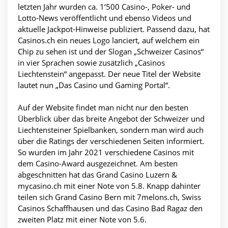
letzten Jahr wurden ca. 1‘500 Casino-, Poker- und
Lotto-News veröffentlicht und ebenso Videos und
aktuelle Jackpot-Hinweise publiziert. Passend dazu, hat
Casinos.ch ein neues Logo lanciert, auf welchem ein
Chip zu sehen ist und der Slogan „Schweizer Casinos“
in vier Sprachen sowie zusätzlich „Casinos
Liechtenstein“ angepasst. Der neue Titel der Website
lautet nun „Das Casino und Gaming Portal“.
Auf der Website findet man nicht nur den besten
Überblick über das breite Angebot der Schweizer und
Liechtensteiner Spielbanken, sondern man wird auch
über die Ratings der verschiedenen Seiten informiert.
So wurden im Jahr 2021 verschiedene Casinos mit
dem Casino-Award ausgezeichnet. Am besten
abgeschnitten hat das Grand Casino Luzern &
mycasino.ch mit einer Note von 5.8. Knapp dahinter
teilen sich Grand Casino Bern mit 7melons.ch, Swiss
Casinos Schaffhausen und das Casino Bad Ragaz den
zweiten Platz mit einer Note von 5.6.