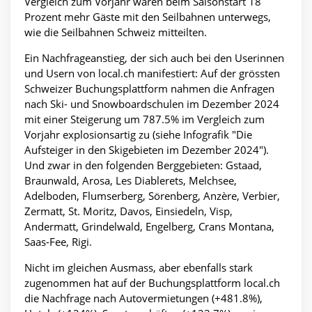
Vergleich zum Vorjahr waren beim Saisonstart 18
Prozent mehr Gäste mit den Seilbahnen unterwegs,
wie die Seilbahnen Schweiz
mitteilten.
Ein Nachfrageanstieg, der sich auch bei den Userinnen
und Usern von local.ch manifestiert: Auf der grössten
Schweizer Buchungsplattform nahmen die Anfragen
nach Ski- und Snowboardschulen im Dezember 2024
mit einer Steigerung um 787.5% im Vergleich zum
Vorjahr explosionsartig zu (siehe Infografik "Die
Aufsteiger in den Skigebieten im Dezember 2024").
Und zwar in den folgenden Berggebieten: Gstaad,
Braunwald, Arosa, Les Diablerets, Melchsee,
Adelboden, Flumserberg, Sörenberg, Anzère, Verbier,
Zermatt, St. Moritz, Davos, Einsiedeln, Visp,
Andermatt, Grindelwald, Engelberg, Crans Montana,
Saas-Fee, Rigi.
Nicht im gleichen Ausmass, aber ebenfalls stark
zugenommen hat auf der Buchungsplattform local.ch
die Nachfrage nach Autovermietungen (+481.8%),