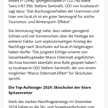
Hotels (+124%), Sportgeschäften (+123.7%) sowie
Taxis (+87.9%). Stefano Santinelli, CEO von localsearch
sagt dazu: "Das Buchungsverhalten der Userinnen und
User von local.ch ist ein guter Seismograf für solche
Tourismus- und Wintersport- Effekte".
Die Vermutung liegt nahe, dass neben genügend
Schnee und viel Sonnenschein über die Festtage ein
weiterer Faktor zum explosionsartigen Anstieg der
Nachfrage nach Skischulen auf local.ch beigetragen
haben dürfte: "Die jüngsten Erfolge unserer von
Gesamtweltcupleader Marco Odermatt angeführten
Ski-Asse könnten ebenfalls eine Rolle gespielt haben",
so localsearch-CEO Stefano Santinelli, der von einem
möglichen "Marco Odermatt-Effekt" für Skischulen
spricht.
Die Top-Aufsteiger 2024: Skischulen der klare
Spitzenreiter
Dank des starken Nachfrageanstiegs im Dezember
2024 haben es die Ski- und Snowboardschulen zum