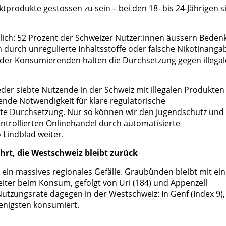
tprodukte gestossen zu sein – bei den 18- bis 24-Jährigen s
lich: 52 Prozent der Schweizer Nutzer:innen äussern Beden
n durch unregulierte Inhaltsstoffe oder falsche Nikotinanga
 der Konsumierenden halten die Durchsetzung gegen illegal
eder siebte Nutzende in der Schweiz mit illegalen Produkten 
ende Notwendigkeit für klare regulatorische
 Durchsetzung. Nur so können wir den Jugendschutz und 
ontrollierten Onlinehandel durch automatisierte
 Lindblad weiter.
rt, die Westschweiz bleibt zurück
gt ein massives regionales Gefälle. Graubünden bleibt mit e
iter beim Konsum, gefolgt von Uri (184) und Appenzell
Nutzungsrate dagegen in der Westschweiz: In Genf (Index 9),
enigsten konsumiert.