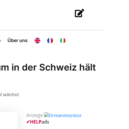
e
Über uns
m in der Schweiz hält
el wächst
Anzeige
✔
HELP
ads