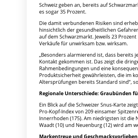
Schweiz geben an, bereits auf Schwarzmark
es sogar 35 Prozent.
Die damit verbundenen Risiken sind erheb
hinsichtlich der gesundheitlichen Gefahre
auf dem Schwarzmarkt. Jeweils 23 Prozent
Verkäufe für unwirksam bzw. wirksam.
„Besonders alarmierend ist, dass bereits j
Kontakt gekommen ist. Das zeigt die dring
Rahmenbedingungen und eine konsequente
Produktsicherheit gewährleisten, die im k
Altersprüfungen bereits Standard sind“, so
Regionale Unterschiede: Graubünden füh
Ein Blick auf die Schweizer Snus-Karte zei
Pro-Kopf-Index von 209 einsamer Spitzenre
Innerrhoden (175). Am niedrigsten ist die 
Waadt (10) und Neuenburg (12) wird am w
Markentreue und Geschmacksvorlieben