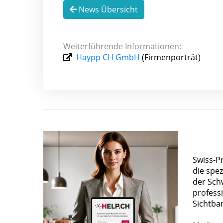
News Übersicht
Weiterführende Informationen:
Haypp CH GmbH
(Firmenporträt)
Swiss-P
die spez
der Sch
profess
Sichtba