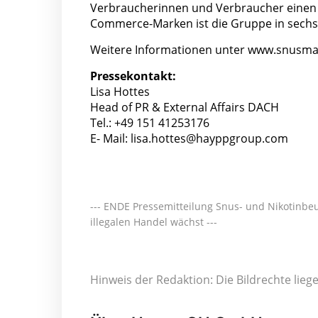
Verbraucherinnen und Verbraucher einen 
Commerce-Marken ist die Gruppe in sechs
Weitere Informationen unter www.snusm
Pressekontakt:
Lisa Hottes
Head of PR & External Affairs DACH
Tel.: +49 151 41253176
E- Mail: lisa.hottes@hayppgroup.com
--- ENDE Pressemitteilung Snus- und Nikotinbeu
illegalen Handel wächst ---
Hinweis der Redaktion: Die Bildrechte lie