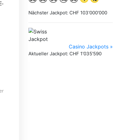
E-
er