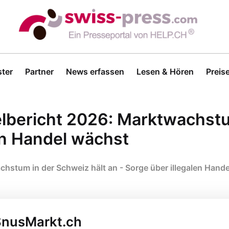
ter
Partner
News erfassen
Lesen & Hören
Preis
lbericht 2026: Marktwachstu
len Handel wächst
hstum in der Schweiz hält an - Sorge über illegalen Hand
 SnusMarkt.ch