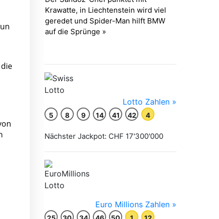
nun
 die
von
h