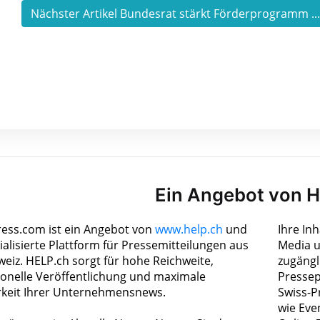
Nächster Artikel Bundesrat stärkt Förderprogramm ..
Ein Angebot von 
ress.com ist ein Angebot von
www.help.ch
und
Ihre In
ialisierte Plattform für Pressemitteilungen aus
Media u
weiz. HELP.ch sorgt für hohe Reichweite,
zugängl
ionelle Veröffentlichung und maximale
Pressep
rkeit Ihrer Unternehmensnews.
Swiss-P
wie Eve