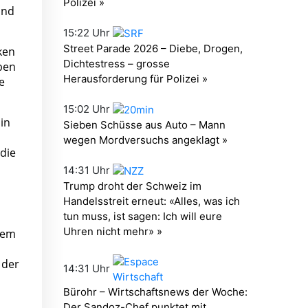
ind
ken
ben
e
in
die
inem
 der