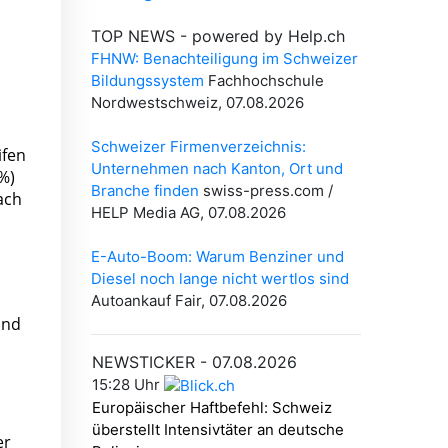
ifen
%)
ach
und
er