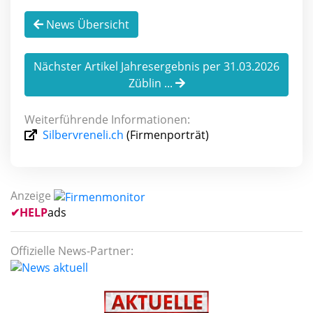
News Übersicht
Nächster Artikel Jahresergebnis per 31.03.2026
Züblin ...
Weiterführende Informationen:
Silbervreneli.ch
(Firmenporträt)
Anzeige
✔
HELP
ads
Offizielle News-Partner: