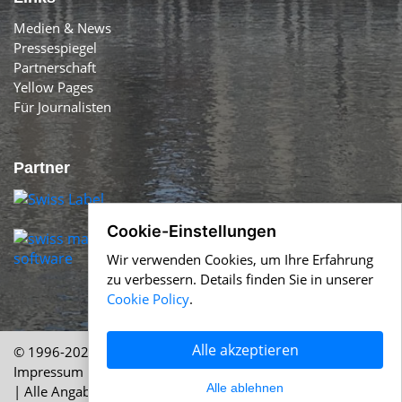
Medien & News
Pressespiegel
Partnerschaft
Yellow Pages
Für Journalisten
Partner
Cookie-Einstellungen
Wir verwenden Cookies, um Ihre Erfahrung
zu verbessern. Details finden Sie in unserer
Cookie Policy
.
Alle akzeptieren
© 1996-2026 Swiss-Press.com &
Help.ch
Über uns
|
Impressum
|
AGB
|
Nutzung
|
Cookie Policy
|
Datenschutz
Alle ablehnen
| Alle Angaben ohne Gewähr