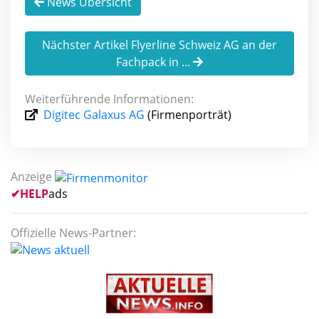
News Übersicht
Nächster Artikel Flyerline Schweiz AG an der
Fachpack in ...
Weiterführende Informationen:
Digitec Galaxus AG
(Firmenporträt)
Anzeige
✔
HELP
ads
Offizielle News-Partner: