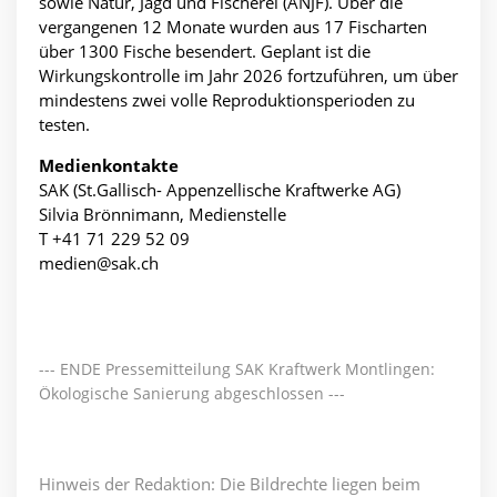
sowie Natur, Jagd und Fischerei (ANJF). Über die
vergangenen 12 Monate wurden aus 17 Fischarten
über 1300 Fische besendert. Geplant ist die
Wirkungskontrolle im Jahr 2026 fortzuführen, um über
mindestens zwei volle Reproduktionsperioden zu
testen.
Medienkontakte
SAK (St.Gallisch- Appenzellische Kraftwerke AG)
Silvia Brönnimann, Medienstelle
T +41 71 229 52 09
medien@sak.ch
--- ENDE Pressemitteilung SAK Kraftwerk Montlingen:
Ökologische Sanierung abgeschlossen ---
Hinweis der Redaktion: Die Bildrechte liegen beim