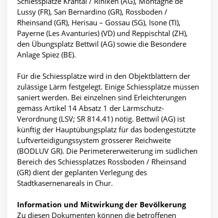
Schiessplätze Krähtal / Riniken (AG), Montagne de
Lussy (FR), San Bernardino (GR), Rossboden /
Rheinsand (GR), Herisau – Gossau (SG), Isone (TI),
Payerne (Les Avanturies) (VD) und Reppischtal (ZH),
den Übungsplatz Bettwil (AG) sowie die Besondere
Anlage Spiez (BE).
Für die Schiessplätze wird in den Objektblättern der
zulässige Lärm festgelegt. Einige Schiessplätze müssen
saniert werden. Bei einzelnen sind Erleichterungen
gemäss Artikel 14 Absatz 1 der Lärmschutz-
Verordnung (LSV; SR 814.41) nötig. Bettwil (AG) ist
künftig der Hauptübungsplatz für das bodengestützte
Luftverteidigungssystem grösserer Reichweite
(BODLUV GR). Die Perimetererweiterung im südlichen
Bereich des Schiessplatzes Rossboden / Rheinsand
(GR) dient der geplanten Verlegung des
Stadtkasernenareals in Chur.
Information und Mitwirkung der Bevölkerung
Zu diesen Dokumenten können die betroffenen