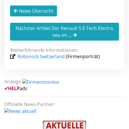
News Übersicht
Nächster Artikel Der Renault 5 E-Tech Electric
neu im ...
Weiterführende Informationen:
Roborock Switzerland
(Firmenporträt)
Anzeige
✔
HELP
ads
Offizielle News-Partner: