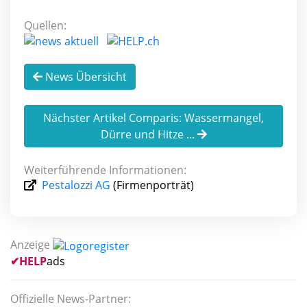
Quellen:
News Übersicht
Nächster Artikel Comparis: Wassermangel,
Dürre und Hitze ...
Weiterführende Informationen:
Pestalozzi AG
(Firmenporträt)
Anzeige
✔
HELP
ads
Offizielle News-Partner: