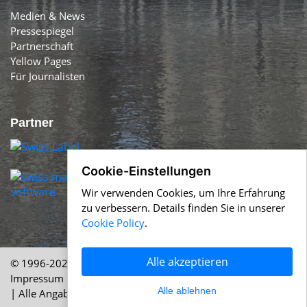
Medien & News
Pressespiegel
Partnerschaft
Yellow Pages
Für Journalisten
Partner
Cookie-Einstellungen
Wir verwenden Cookies, um Ihre Erfahrung
zu verbessern. Details finden Sie in unserer
Cookie Policy
.
Alle akzeptieren
© 1996-2026 Swiss-Press.com &
Help.ch
Über uns
|
Impressum
|
AGB
|
Nutzung
|
Cookie Policy
|
Datenschutz
Alle ablehnen
| Alle Angaben ohne Gewähr