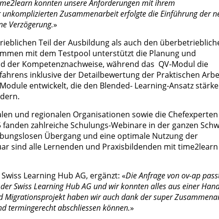
ime2learn konnten unsere Anforderungen mit ihrem
 unkomplizierten Zusammenarbeit erfolgte die Einführung der 
ne Verzögerung.
»
rieblichen Teil der Ausbildung als auch den überbetrieblich
ammen mit dem Testpool unterstützt die Planung und
und der Kompetenznachweise, während das QV-Modul die
rfahrens inklusive der Detailbewertung der Praktischen Arbe
Module entwickelt, die den Blended- Learning-Ansatz stärk
rdern.
len und regionalen Organisationen sowie die Chefexperten
5 fanden zahlreiche Schulungs-Webinare in der ganzen Schw
reibungslosen Übergang und eine optimale Nutzung der
ruar sind alle Lernenden und Praxisbildenden mit time2learn
Swiss Learning Hub AG, ergänzt: «
Die Anfrage von ov-ap pass
 der Swiss Learning Hub AG und wir konnten alles aus einer Han
nd Migrationsprojekt haben wir auch dank der super Zusammenar
und termingerecht abschliessen können.
»