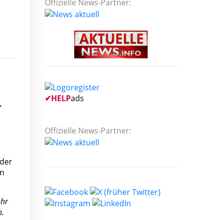
Offizielle News-Partner:
✔
HELP
ads
-
Offizielle News-Partner:
 der
en
ehr
n.