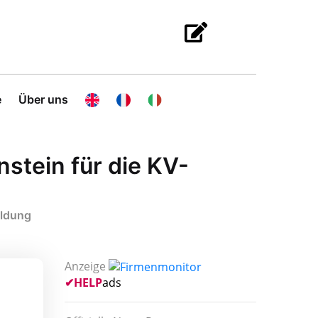
e
Über uns
nstein für die KV-
ildung
Anzeige
✔
HELP
ads