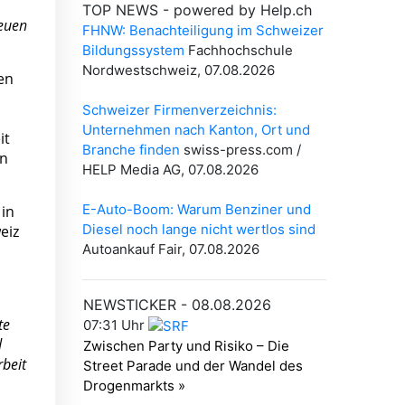
neuen
en
it
en
 in
eiz
te
d
beit