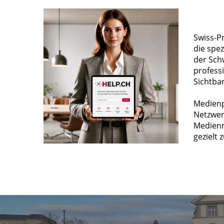
Swiss-P
die spez
der Sch
profess
Sichtba
Medienp
Netzwer
Medienm
gezielt 