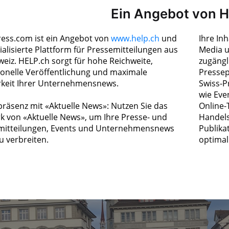
Ein Angebot von 
ress.com ist ein Angebot von
www.help.ch
und
Ihre In
ialisierte Plattform für Pressemitteilungen aus
Media u
weiz. HELP.ch sorgt für hohe Reichweite,
zugängl
ionelle Veröffentlichung und maximale
Pressep
rkeit Ihrer Unternehmensnews.
Swiss-P
wie Eve
räsenz mit «Aktuelle News»: Nutzen Sie das
Online-
k von «Aktuelle News», um Ihre Presse- und
Handels
itteilungen, Events und Unternehmensnews
Publika
zu verbreiten.
optimal 