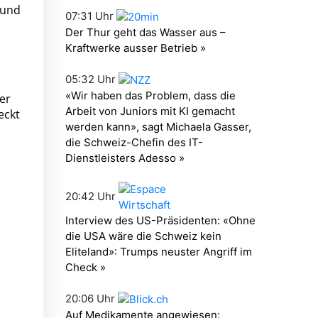
 und
er
eckt