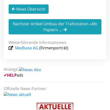
News Übersicht
Nächster Artikel Umbau der Trafostation «Alti
Papieri» ...
Weiterführende Informationen:
Medbase AG
(Firmenporträt)
Anzeige
✔
HELP
ads
Offizielle News-Partner: