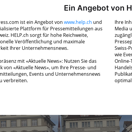
Ein Angebot von 
ress.com ist ein Angebot von
www.help.ch
und
Ihre In
ialisierte Plattform für Pressemitteilungen aus
Media u
weiz. HELP.ch sorgt für hohe Reichweite,
zugängl
ionelle Veröffentlichung und maximale
Pressep
rkeit Ihrer Unternehmensnews.
Swiss-P
wie Eve
räsenz mit «Aktuelle News»: Nutzen Sie das
Online-
k von «Aktuelle News», um Ihre Presse- und
Handels
itteilungen, Events und Unternehmensnews
Publika
zu verbreiten.
optimal 