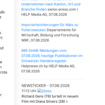
als
t
u
rt
nd
te
m
erste
ür