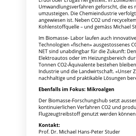
Erdöl oder Erdgas hergestellt. In Zollikof
Umwandlungsverfahren geforscht, die es m
umzusteigen. Die Chemieindustrie verfolgt 
angewiesen ist. Neben CO2 und recyceltem
Kohlenstoffquelle – und gemäss Michael St
Im Biomasse- Labor laufen auch innovative
Technologien «fischen» ausgestossenes CO2
NET sind unabdingbar für die Zukunft: De
Elektroautos oder im Heizungsbereich du
Tonnen CO2-Äquivalente bestehen bleiben 
Industrie und die Landwirtschaft. «Unser Z
nachhaltige und praktikable Lösungen bere
Ebenfalls im Fokus: Mikroalgen
Der Biomasse-Forschungshub setzt ausser
kontinuierlichen Verfahren CO2 und produzi
Flugzeugtreibstoff genutzt werden können – 
Kontakt:
Prof. Dr. Michael Hans-Peter Studer