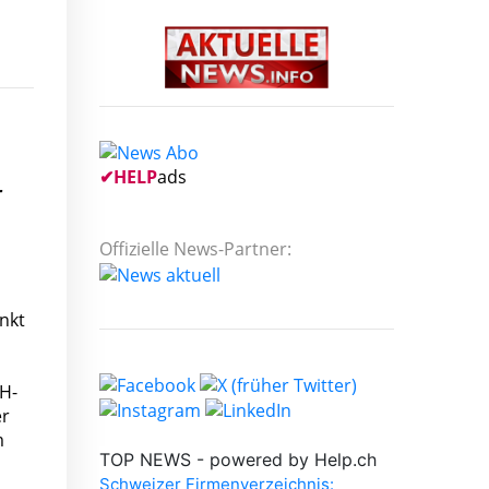
✔
HELP
ads
r
Offizielle News-Partner:
nkt
FH-
er
m