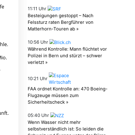
fe
hle.
io.
r
nft.