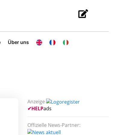
e
Über uns
Anzeige
✔
HELP
ads
Offizielle News-Partner: