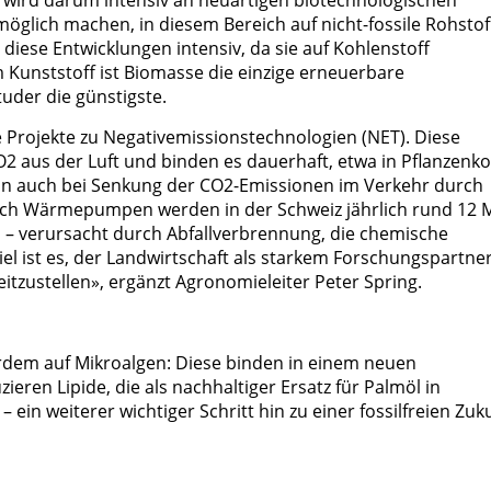
en wird darum intensiv an neuartigen biotechnologischen
öglich machen, in diesem Bereich auf nicht-fossile Rohstof
diese Entwicklungen intensiv, da sie auf Kohlenstoff
 Kunststoff ist Biomasse die einzige erneuerbare
uder die günstigste.
 Projekte zu Negativemissionstechnologien (NET). Diese
 aus der Luft und binden es dauerhaft, etwa in Pflanzenko
nn auch bei Senkung der CO2-Emissionen im Verkehr durch
rch Wärmepumpen werden in der Schweiz jährlich rund 12 M
– verursacht durch Abfallverbrennung, die chemische
iel ist es, der Landwirtschaft als starkem Forschungspartne
itzustellen», ergänzt Agronomieleiter Peter Spring.
dem auf Mikroalgen: Diese binden in einem neuen
eren Lipide, die als nachhaltiger Ersatz für Palmöl in
ein weiterer wichtiger Schritt hin zu einer fossilfreien Zuku