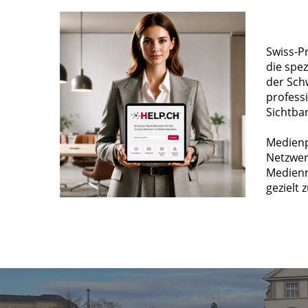
Swiss-P
die spez
der Sch
profess
Sichtba
Medienp
Netzwer
Medienm
gezielt 