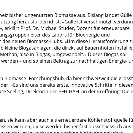
weiz bisher ungenutzten Biomasse aus. Bislang landet Gülle 
Nutzung herausfordernd ist: «Gülle ist verschmutzt, verdünn
», erklärt Prof. Dr. Michael Studer, Dozent für erneuerbare
ungsgruppenleiter des Labors für Bioenergie und
er des neuen Biomasse-Hubs. «Um diese Herausforderung z
 kleine Biogasanlagen, die direkt auf Bauernhöfen installie
 Methan, also in Biogas, umgewandelt.» Dieses Biogas soll
t werden – und so einen Beitrag zur nachhaltigen Energie- u
nen Biomasse- Forschungshub, da hier schweizweit die gröss
er. «Es sind uns bereits erste, innovative Schritte in diese
te Seeling, Direktorin der BFH-HAFL an der Eröffnung: Die 
len, sie kann aber auch als erneuerbare Kohlenstoffquelle f
ossen werden; diese werden bisher fast ausschliesslich aus