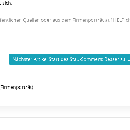
 sich.
fentlichen Quellen oder aus dem Firmenporträt auf HELP.ch
Nächster Artikel Start des Stau-Sommers: Besser zu ..
(Firmenporträt)