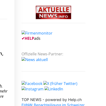
✔
HELP
ads
n,
Offizielle News-Partner:
b,
 mehr
ere