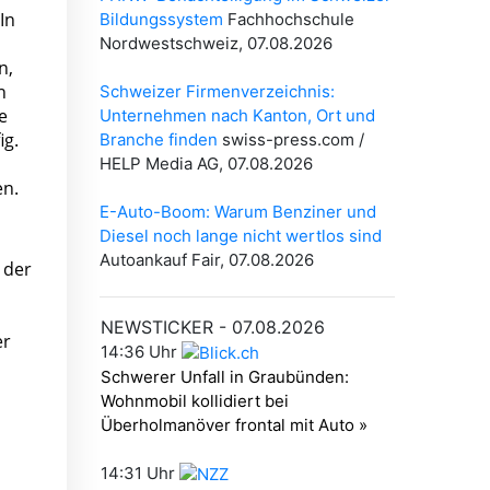
In
n,
n
e
ig.
en.
 der
er