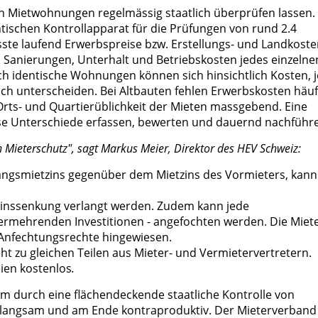
 von Mietwohnungen regelmässig staatlich überprüfen lassen. 
tischen Kontrollapparat für die Prüfungen von rund 2.4
sste laufend Erwerbspreise bzw. Erstellungs- und Landkoste
, Sanierungen, Unterhalt und Betriebskosten jedes einzelne
ich identische Wohnungen können sich hinsichtlich Kosten, j
ch unterscheiden. Bei Altbauten fehlen Erwerbskosten häuf
 Orts- und Quartierüblichkeit der Mieten massgebend. Eine
iese Unterschiede erfassen, bewerten und dauernd nachführ
n Mieterschutz", sagt Markus Meier, Direktor des HEV Schweiz:
angsmietzins gegenüber dem Mietzins des Vormieters, kann
tzinssenkung verlangt werden. Zudem kann jede
vermehrenden Investitionen - angefochten werden. Die Miet
 Anfechtungsrechte hingewiesen.
t zu gleichen Teilen aus Mieter- und Vermietervertretern.
eien kostenlos
.
tem durch eine flächendeckende staatliche Kontrolle von
r, langsam und am Ende kontraproduktiv. Der Mieterverband