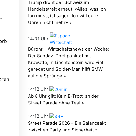
,
m
erb
-
eren