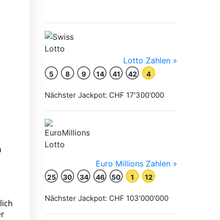
n
lich
er