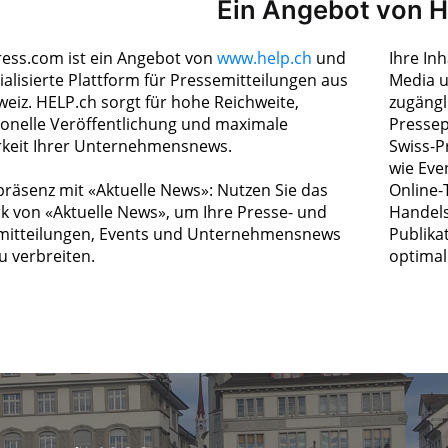
Ein Angebot von 
ress.com ist ein Angebot von
www.help.ch
und
Ihre In
ialisierte Plattform für Pressemitteilungen aus
Media u
weiz. HELP.ch sorgt für hohe Reichweite,
zugängl
ionelle Veröffentlichung und maximale
Pressep
rkeit Ihrer Unternehmensnews.
Swiss-P
wie Eve
räsenz mit «Aktuelle News»: Nutzen Sie das
Online-
k von «Aktuelle News», um Ihre Presse- und
Handels
itteilungen, Events und Unternehmensnews
Publika
zu verbreiten.
optimal 