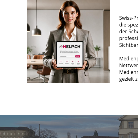
Swiss-P
die spez
der Sch
profess
Sichtba
Medienp
Netzwer
Medienm
gezielt 