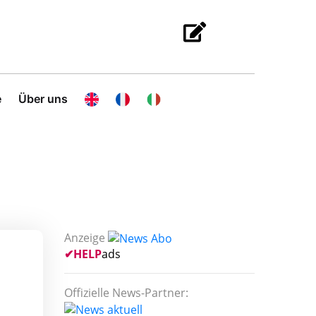
e
Über uns
Anzeige
✔
HELP
ads
Offizielle News-Partner: