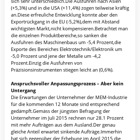
sich sehr unterschiedlich.Die Ausfuhren nach Asien
(+5,3%) und in die USA (+11,4%) zogen teilweise kräftig
an.Diese erfreuliche Entwicklung konnte aber den
Exportrückgang in die EU (-5,2%),dem mit Abstand
wichtigsten Markt,nicht kompensieren.Betrachtet man
die einzelnen Produktbereiche,so sanken die
Ausfuhren des Maschinenbaus um -5,4 Prozent,die
Exporte des Bereiches Elektrotechnik/Elektronik um
-5,0 Prozent und jene der Metalle um -4,2
Prozent.Einzig die Ausfuhren von
Präzisionsinstrumenten stiegen leicht an (0,6%).
Anspruchsvoller Anpassungsprozess – Aber kein
Untergang
Die Erwartungen der Unternehmer der MEM-Industrie
für die kommenden 12 Monate sind entsprechend
gedämpft.Gemäss der jüngsten Befragung der
Unternehmer im Juli 2015 rechnen nur 28.1 Prozent
mit mehr Aufträgen aus dem Ausland.Der genau
gleiche Anteil erwartet sinkende Aufträge.Immerhin
hat sich gegenüber der Erhebung im April 2015 die