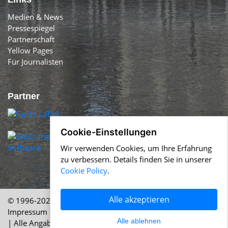
Medien & News
Pressespiegel
Partnerschaft
Yellow Pages
Für Journalisten
Partner
Cookie-Einstellungen
Wir verwenden Cookies, um Ihre Erfahrung
zu verbessern. Details finden Sie in unserer
Cookie Policy
.
Alle akzeptieren
© 1996-2026 Swiss-Press.com &
Help.ch
Über uns
|
Impressum
|
AGB
|
Nutzung
|
Cookie Policy
|
Datenschutz
Alle ablehnen
| Alle Angaben ohne Gewähr