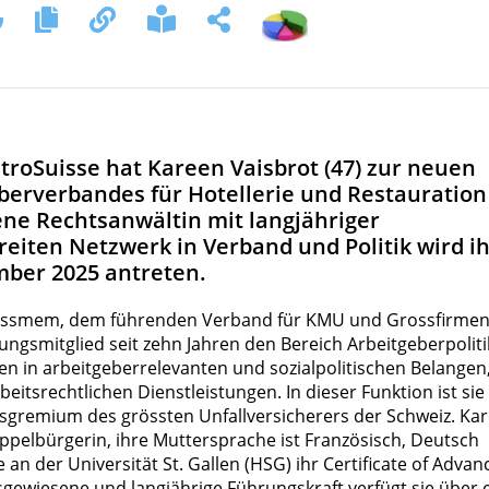
troSuisse hat Kareen Vaisbrot (47) zur neuen
berverbandes für Hotellerie und Restauration
ene Rechtsanwältin mit langjähriger
iten Netzwerk in Verband und Politik wird i
mber 2025 antreten.
 Swissmem, dem führenden Verband für KMU und Grossfirmen
tungsmitglied seit zehn Jahren den Bereich Arbeitgeberpoliti
en in arbeitgeberrelevanten und sozialpolitischen Belangen,
beitsrechtlichen Dienstleistungen. In dieser Funktion ist sie
sgremium des grössten Unfallversicherers der Schweiz. Ka
oppelbürgerin, ihre Muttersprache ist Französisch, Deutsch
ie an der Universität St. Gallen (HSG) ihr Certificate of Adva
ausgewiesene und langjährige Führungskraft verfügt sie über 