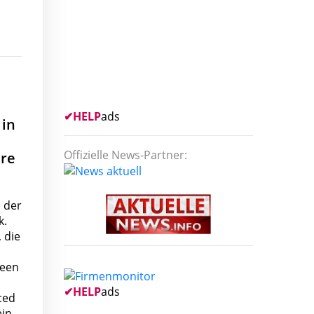
✔
HELP
ads
 in
Offizielle News-Partner:
hre
 der
k.
 die
reen
✔
HELP
ads
nced
ein