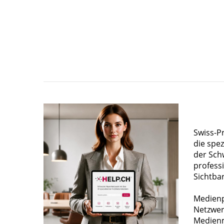
Swiss-P
die spez
der Sch
profess
Sichtba
Medienp
Netzwer
Medienm