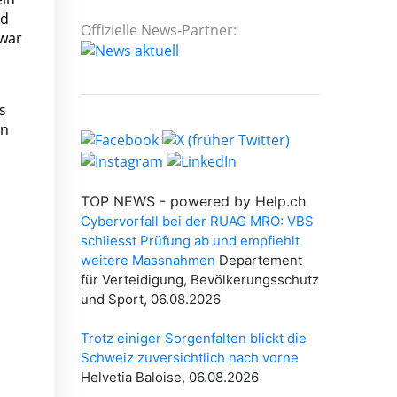
nd
Offizielle News-Partner:
 war
s
en