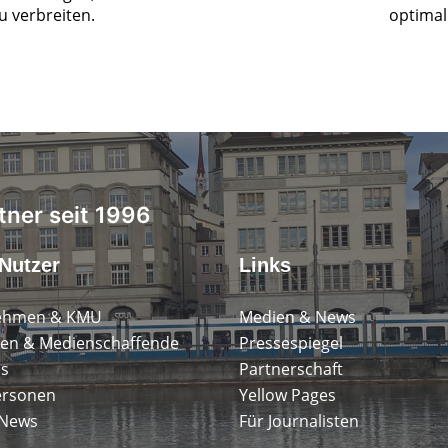
zu verbreiten.
optimal 
tner seit 1996
Nutzer
Links
ehmen & KMU
Medien & News
en & Medienschaffende
Pressespiegel
ps
Partnerschaft
ersonen
Yellow Pages
 News
Für Journalisten