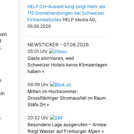
ssen
t
.
n
in
.