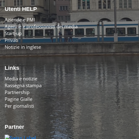
Utenti HELP
Aziende e PMI
Agenzie e professionisti dei media
Start-up
Privati
Notizie in inglese
Links
Media e notizie
Rassegna stampa
Partnership
Pagine Gialle
Per giornalisti
Partner