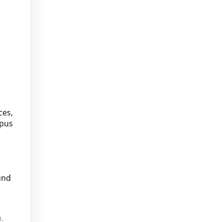
ces,
mpus
und
.