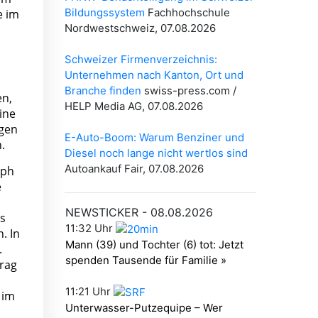
e im
en,
eine
ngen
.
oph
e
ls
. In
.
rag
 im