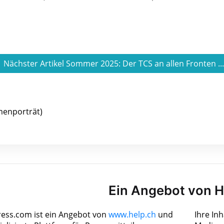
Nächster Artikel Sommer 2025: Der TCS an allen Fronten ..
menporträt)
Ein Angebot von 
ress.com ist ein Angebot von
www.help.ch
und
Ihre In