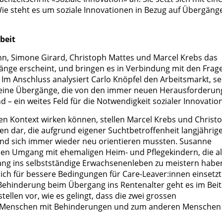
 Wie steht es um soziale Innovationen in Bezug auf Übergäng
beit
, Simone Girard, Christoph Mattes und Marcel Krebs das
änge erscheint, und bringen es in Verbindung mit den Frag
en. Im Anschluss analysiert Carlo Knöpfel den Arbeitsmarkt, s
 seine Übergänge, die von den immer neuen Herausforderu
 – ein weites Feld für die Notwendigkeit sozialer Innovation
en Kontext wirken können, stellen Marcel Krebs und Christ
en dar, die aufgrund eigener Suchtbetroffenheit langjährig
nd sich immer wieder neu orientieren mussten. Susanne
den Umgang mit ehemaligen Heim- und Pflegekindern, die a
ng ins selbstständige Erwachsenenleben zu meistern haben
e sich für bessere Bedingungen für Care-Leaver:innen einsetzt
ehinderung beim Übergang ins Rentenalter geht es im Beit
ellen vor, wie es gelingt, dass die zwei grossen
n Menschen mit Behinderungen und zum anderen Menschen