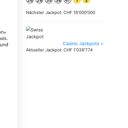
on»
xis.
 und