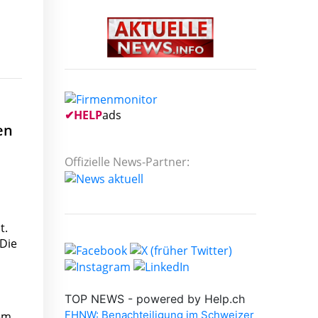
✔
HELP
ads
en
Offizielle News-Partner:
t.
 Die
nem