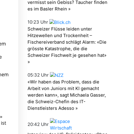
dem
e
inem
n»
ist