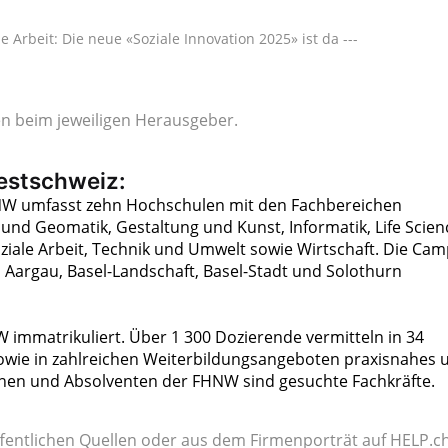
 Arbeit: Die neue «Soziale Innovation 2025» ist da ---
gen beim jeweiligen Herausgeber.
estschweiz:
W umfasst zehn Hochschulen mit den Fachbereichen
und Geomatik, Gestaltung und Kunst, Informatik, Life Scien
ziale Arbeit, Technik und Umwelt sowie Wirtschaft. Die Ca
 Aargau, Basel-Landschaft, Basel-Stadt und Solothurn
 immatrikuliert. Über 1 300 Dozierende vermitteln in 34
owie in zahlreichen Weiterbildungsangeboten praxisnahes 
nnen und Absolventen der FHNW sind gesuchte Fachkräfte.
fentlichen Quellen oder aus dem Firmenporträt auf HELP.ch