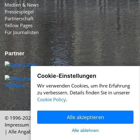
Medien & News
Pressespiegel
Partnerschaft
Yellow Pages
Für Journalisten
Partner
Cookie-Einstellungen
Wir verwenden Cookies, um Ihre Erfahrung
zu verbessern. Details finden Sie in unserer
Cookie Policy
.
Alle akzeptieren
© 1996-2026 Swiss-Press.com &
Help.ch
Über uns
|
Impressum
|
AGB
|
Nutzung
|
Cookie Policy
|
Datenschutz
Alle ablehnen
| Alle Angaben ohne Gewähr