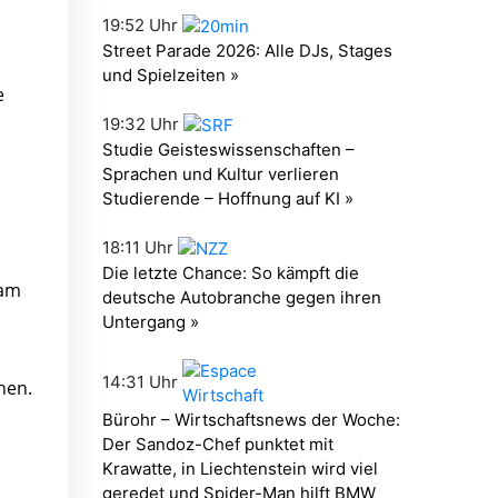
e
 am
nen.