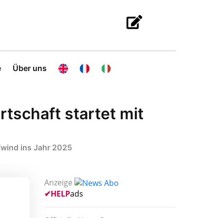
e
Über uns
schaft startet mit
wind ins Jahr 2025
Anzeige
✔
HELP
ads