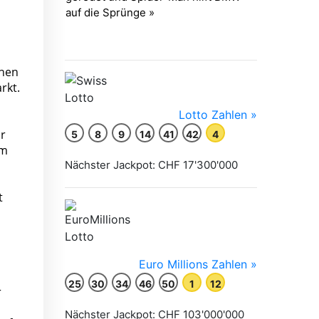
chen
rkt.
ar
em
t
r