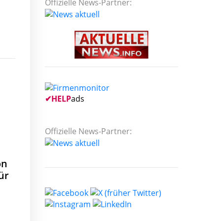
Offizielle News-Partner:
✔
HELP
ads
Offizielle News-Partner:
on
ür