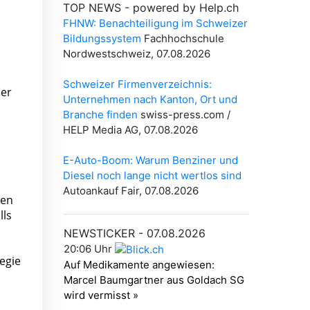
der
ken
lls
egie