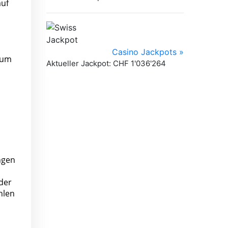
auf
zum
ngen
der
hlen