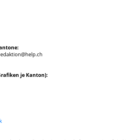
Kantone:
 redaktion@help.ch
rafiken je Kanton):
k