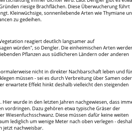
irtschaftung immer dichter wird. Laut Dengler gibt es etw
Gründen riesige Brachflächen. Diese Überwucherung führt
ingt. Kleinwüchsige, sonnenliebende Arten wie Thymiane u
ancen zu gedeihen.
Vegetation reagiert deutlich langsamer auf
sagen würden", so Dengler. Die einheimischen Arten werde
liebenden Pflanzen aus südlicheren Ländern oder anderen
 normalerweise nicht in direkter Nachbarschaft leben und fü
klegen müssen - sei es durch Verbreitung über Samen oder
r erwartete Effekt hinkt deshalb vielleicht den steigenden
. Hier wurde in den letzten Jahren nachgewiesen, dass imm
n vordringen. Dazu gehören etwa typische Gräser der
 der Wiesenfuchsschwanz. Diese müssen dafür keine weiten
um lediglich um wenige Meter nach oben verlegen - desha
n jetzt nachweisbar.