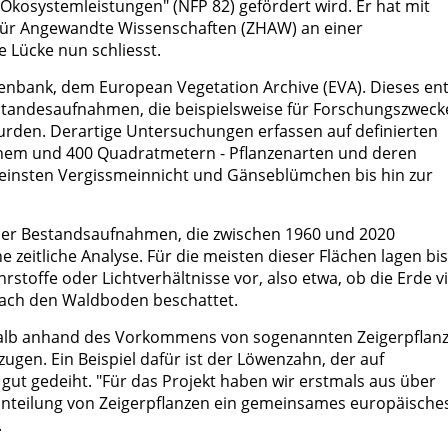
kosystemleistungen" (NFP 82) gefördert wird. Er hat mit
für Angewandte Wissenschaften (ZHAW) an einer
e Lücke nun schliesst.
tenbank, dem European Vegetation Archive (EVA). Dieses ent
estandesaufnahmen, die beispielsweise für Forschungszweck
rden. Derartige Untersuchungen erfassen auf definierten
inem und 400 Quadratmetern - Pflanzenarten und deren
 kleinsten Vergissmeinnicht und Gänseblümchen bis hin zur
ser Bestandsaufnahmen, die zwischen 1960 und 2020
 zeitliche Analyse. Für die meisten dieser Flächen lagen bi
stoffe oder Lichtverhältnisse vor, also etwa, ob die Erde vi
erdach den Waldboden beschattet.
halb anhand des Vorkommens von sogenannten Zeigerpflanz
en. Ein Beispiel dafür ist der Löwenzahn, der auf
ut gedeiht. "Für das Projekt haben wir erstmals aus über
Einteilung von Zeigerpflanzen ein gemeinsames europäische
.