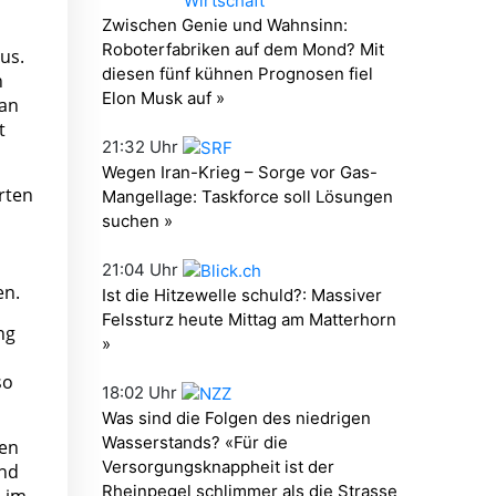
us.
n
ran
t
rten
en.
ng
so
sen
und