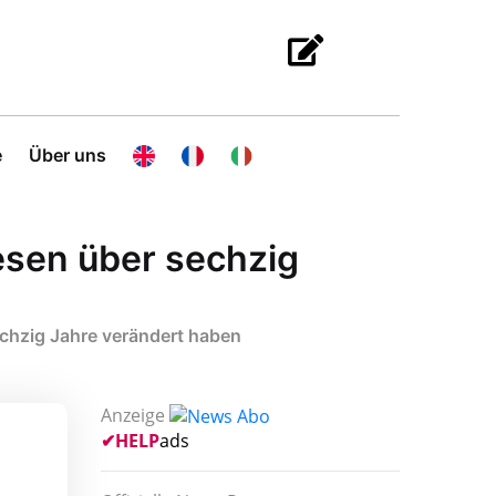
e
Über uns
esen über sechzig
chzig Jahre verändert haben
Anzeige
✔
HELP
ads