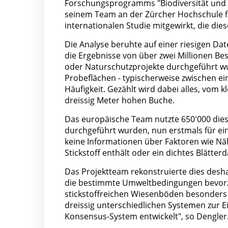
Forschungsprogramms "Biodiversität und Ö
seinem Team an der Zürcher Hochschule 
internationalen Studie mitgewirkt, die dies
Die Analyse beruhte auf einer riesigen Da
die Ergebnisse von über zwei Millionen B
oder Naturschutzprojekte durchgeführt wu
Probeflächen - typischerweise zwischen e
Häufigkeit. Gezählt wird dabei alles, vom
dreissig Meter hohen Buche.
Das europäische Team nutzte 650'000 die
durchgeführt wurden, nun erstmals für eine
keine Informationen über Faktoren wie Nähr
Stickstoff enthält oder ein dichtes Blätt
Das Projektteam rekonstruierte dies des
die bestimmte Umweltbedingungen bevorzug
stickstoffreichen Wiesenböden besonders g
dreissig unterschiedlichen Systemen zur 
Konsensus-System entwickelt", so Dengler