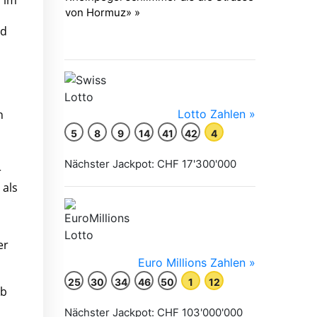
a im
nd
n
r
 als
er
lb