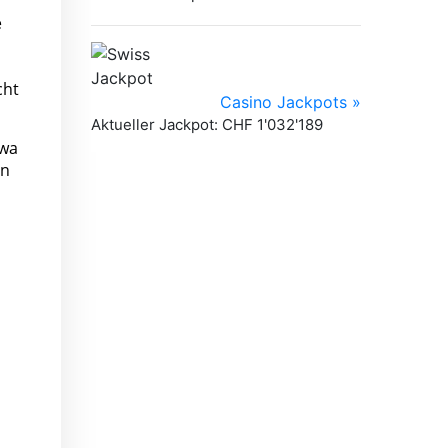
e
cht
twa
en