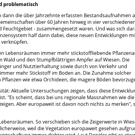
nd problematisch
den dann die über Jahrzehnte erfassten Bestandsaufnahmen a
ngemeinschaften über 60 Jahren hinweg in vier verschiedene
 Feuchtgebiet - zusammengesetzt waren. Und was sich da
flanzensystem half dann dabei, diese neuen Entwicklungen mi
 verknüpfen.
ichen Lebensräumen immer mehr stickstoffliebende Pflanzena
im Wald und den Stumpfblättrigen Ampfer auf Wiesen. Die
ünger und Nutztierhaltung sowie durch von Verkehr und
ch immer mehr Stickstoff im Boden an. Die Zunahme solcher
en Pflanzen wie etwa Orchideen, die magere Böden bevorzug
rsität: Aktuelle Untersuchungen zeigen, dass diese Entwicklu
 ist. "Es scheint, dass bei uns regionale Massnahmen wie die
eigen. Aber europaweit ist davon noch nichts zu merken", 
 Lebensräumen. So verschieben sich die Zeigerwerte in Wie
licherweise, weil die Vegetation europaweit gesehen aufgr