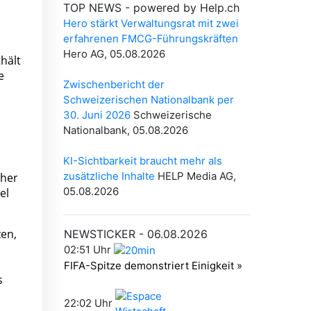
hält
e
sher
el
en,
s