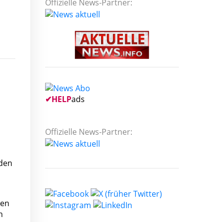
Offizielle News-Partner:
✔
HELP
ads
Offizielle News-Partner:
 den
hen
n