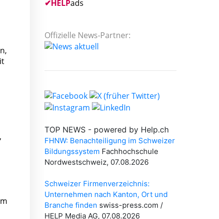
✔
HELP
ads
Offizielle News-Partner:
n,
it
,
em