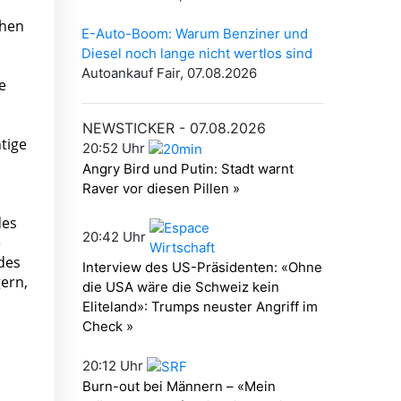
chen
e
tige
des
e
ndes
ern,