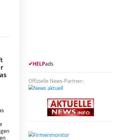
t
✔
HELP
ads
er
das
Offizielle News-Partner:
as
e
ngen
hen