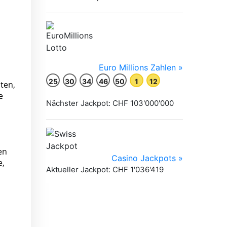
ten,
e
en
e,