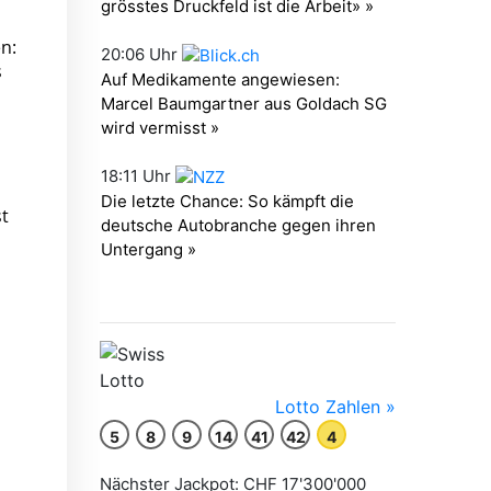
n:
s
st
h