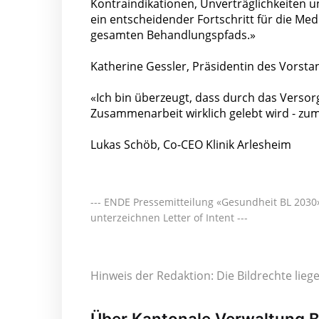
Kontraindikationen, Unverträglichkeiten u
ein entscheidender Fortschritt für die Med
gesamten Behandlungspfads.»
Katherine Gessler, Präsidentin des Vorst
«Ich bin überzeugt, dass durch das Versor
Zusammenarbeit wirklich gelebt wird - zu
Lukas Schöb, Co-CEO Klinik Arlesheim
--- ENDE Pressemitteilung «Gesundheit BL 2030
unterzeichnen Letter of Intent ---
Hinweis der Redaktion: Die Bildrechte lie
Über Kantonale Verwaltung B