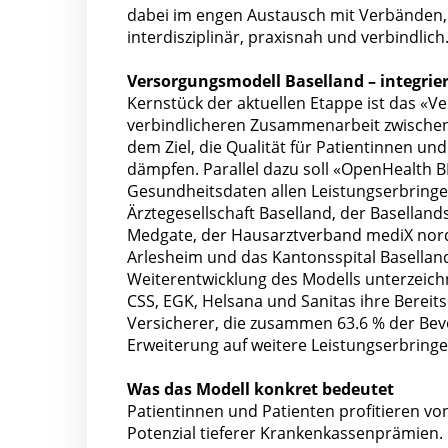
dabei im engen Austausch mit Verbänden, 
interdisziplinär, praxisnah und verbindlich
Versorgungsmodell Baselland – integriert
Kernstück der aktuellen Etappe ist das «V
verbindlicheren Zusammenarbeit zwischen 
dem Ziel, die Qualität für Patientinnen u
dämpfen. Parallel dazu soll «OpenHealth BL
Gesundheitsdaten allen Leistungserbring
Ärztegesellschaft Baselland, der Basellan
Medgate, der Hausarztverband mediX nordwes
Arlesheim und das Kantonsspital Basellan
Weiterentwicklung des Modells unterzeich
CSS, EGK, Helsana und Sanitas ihre Bereits
Versicherer, die zusammen 63.6 % der Bev
Erweiterung auf weitere Leistungserbring
Was das Modell konkret bedeutet
Patientinnen und Patienten profitieren v
Potenzial tieferer Krankenkassenprämien. D