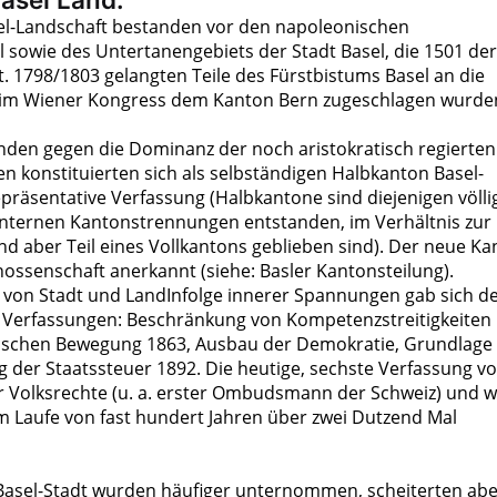
el-Landschaft bestanden vor den napoleonischen
 sowie des Untertanengebiets der Stadt Basel, die 1501 der
. 1798/1803 gelangten Teile des Fürstbistums Basel an die
beim Wiener Kongress dem Kanton Bern zugeschlagen wurde
nden gegen die Dominanz der noch aristokratisch regierten
en konstituierten sich als selbständigen Halbkanton Basel-
epräsentative Verfassung (Halbkantone sind diejenigen völli
internen Kantonstrennungen entstanden, im Verhältnis zur
 aber Teil eines Vollkantons geblieben sind). Der neue Ka
ossenschaft anerkannt (siehe: Basler Kantonsteilung).
von Stadt und LandInfolge innerer Spannungen gab sich d
 Verfassungen: Beschränkung von Kompetenzstreitigkeiten
ischen Bewegung 1863, Ausbau der Demokratie, Grundlage 
 der Staatssteuer 1892. Die heutige, sechste Verfassung v
r Volksrechte (u. a. erster Ombudsmann der Schweiz) und 
m Laufe von fast hundert Jahren über zwei Dutzend Mal
Basel-Stadt wurden häufiger unternommen, scheiterten abe