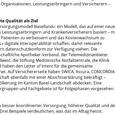
Organisationen, Leistungserbringern und Versicherern –
.
e Qualität als Ziel
ersorgungsmodell Baselland»: ein Modell, das auf einer neue
Leistungserbringern und Krankenversicherern basiert – m
nd Patienten zu verbessern und das Kostenwachstum zu
» digitale Interoperabilität schaffen, damit relevante
ern datenschutzkonform zur Verfügung stehen. Die
dschaftliche Apotheker-Verband, der Telemedizinanbieter
t, die Stiftung Medizinische Notfallzentrale, die Klinik
d haben den Letter of Intent für die gemeinsame
net. Auf Versichererseite haben SWICA, Assura, CONCORDIA
chaft ebenfalls mit einer Absichtserklärung bekräftigt –
ölkerung im Kanton Basel-Landschaft abdecken. Eine
ergruppen und Fachgebiete ist für Folgephasen vorgesehen.
on besser koordinierter Versorgung, höherer Qualität und d
rei Beispiele verdeutlichen, was das im Alltag heisst: