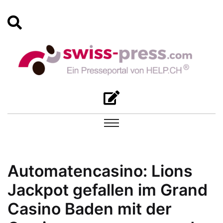
Automatencasino: Lions
Jackpot gefallen im Grand
Casino Baden mit der