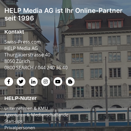
HELP Media AG ist Ihr Online-Partner
seit 1996
Kontakt
Swiss-Press.com
HELP Media AG
Thurgauerstrasse 40
8050 Zürich
0800 SEARCH / 044 240 36 40
HELP-Nutzer
Unternehmen & KMU
Agenturen & Medienschaffende
Start-ups
Privatpersonen