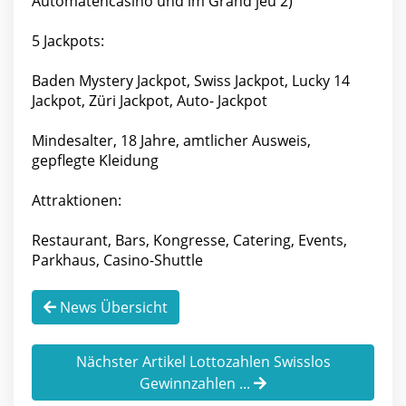
Automatencasino und im Grand jeu 2)
5 Jackpots:
Baden Mystery Jackpot, Swiss Jackpot, Lucky 14
Jackpot, Züri Jackpot, Auto- Jackpot
Mindesalter, 18 Jahre, amtlicher Ausweis,
gepflegte Kleidung
Attraktionen:
Restaurant, Bars, Kongresse, Catering, Events,
Parkhaus, Casino-Shuttle
News Übersicht
Nächster Artikel Lottozahlen Swisslos
Gewinnzahlen ...