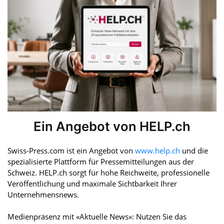
Ein Angebot von HELP.ch
Swiss-Press.com ist ein Angebot von
www.help.ch
und die
spezialisierte Plattform für Pressemitteilungen aus der
Schweiz. HELP.ch sorgt für hohe Reichweite, professionelle
Veröffentlichung und maximale Sichtbarkeit Ihrer
Unternehmensnews.
Medienpräsenz mit «Aktuelle News»: Nutzen Sie das