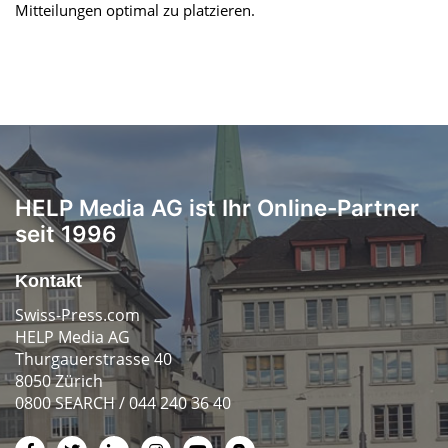
Mitteilungen optimal zu platzieren.
HELP Media AG ist Ihr Online-Partner
seit 1996
Kontakt
Swiss-Press.com
HELP Media AG
Thurgauerstrasse 40
8050 Zürich
0800 SEARCH / 044 240 36 40