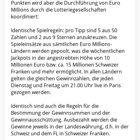
Punkten wird aber die Durchführung von Euro
Millions durch die Lotteriegesellschaften
koordiniert:
Identische Spielregeln: pro Tipp sind 5 aus 50
Zahlen und 2 aus 9 Sternen anzukreuzen. Die
Spieleinsätze aus sämtlichen Euro Millions-
Ländern werden gepoolt, was die wöchentlichen
Jackpots in der angestrebten Höhe von 10
Millionen Euro bzw. ca. 15 Millionen Schweizer
Franken und mehr ermöglicht. In allen Ländern
gelten die gleichen Gewinnzahlen, die jeden
Dienstag und Freitag um 21.00 Uhr live in Paris
gezogen werden.
Identisch sind auch die Regeln für die
Bestimmung der Gewinnsummen und der
Gewinnausschüttung. Ausbezahlt werden die
Gewinne jeweils in der Landeswährung, d.h. in der
Schweiz und dem FL in Schweizer Franken.