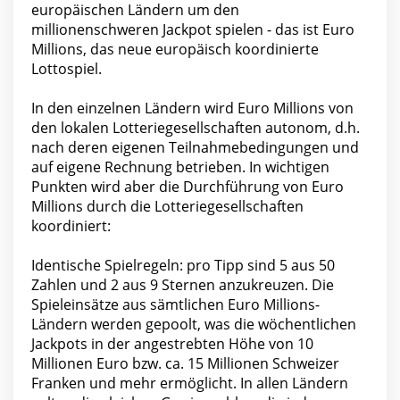
europäischen Ländern um den
millionenschweren Jackpot spielen - das ist Euro
Millions, das neue europäisch koordinierte
Lottospiel.
In den einzelnen Ländern wird Euro Millions von
den lokalen Lotteriegesellschaften autonom, d.h.
nach deren eigenen Teilnahmebedingungen und
auf eigene Rechnung betrieben. In wichtigen
Punkten wird aber die Durchführung von Euro
Millions durch die Lotteriegesellschaften
koordiniert:
Identische Spielregeln: pro Tipp sind 5 aus 50
Zahlen und 2 aus 9 Sternen anzukreuzen. Die
Spieleinsätze aus sämtlichen Euro Millions-
Ländern werden gepoolt, was die wöchentlichen
Jackpots in der angestrebten Höhe von 10
Millionen Euro bzw. ca. 15 Millionen Schweizer
Franken und mehr ermöglicht. In allen Ländern