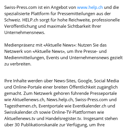
Swiss-Press.com ist ein Angebot von
www.help.ch
und die
spezialisierte Plattform für Pressemitteilungen aus der
Schweiz. HELP.ch sorgt für hohe Reichweite, professionelle
Veröffentlichung und maximale Sichtbarkeit Ihrer
Unternehmensnews.
Medienpräsenz mit «Aktuelle News»: Nutzen Sie das
Netzwerk von «Aktuelle News», um Ihre Presse- und
Medienmitteilungen, Events und Unternehmensnews gezielt
zu verbreiten.
Ihre Inhalte werden über News-Sites, Google, Social Media
und Online-Portale einer breiten Öffentlichkeit zugänglich
gemacht. Zum Netzwerk gehören führende Presseportale
wie Aktuellenews.ch, News.help.ch, Swiss-Press.com und
Tagesthemen.ch, Eventportale wie Eventkalender.ch und
Swisskalender.ch sowie Online-TV-Plattformen wie
Aktuellenews.tv und Handelsregister.tv. Insgesamt stehen
über 30 Publikationskanäle zur Verfügung, um Ihre