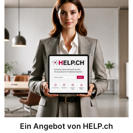
Ein Angebot von HELP.ch