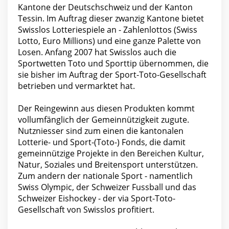
Kantone der Deutschschweiz und der Kanton
Tessin. Im Auftrag dieser zwanzig Kantone bietet
Swisslos Lotteriespiele an - Zahlenlottos (Swiss
Lotto, Euro Millions) und eine ganze Palette von
Losen. Anfang 2007 hat Swisslos auch die
Sportwetten Toto und Sporttip übernommen, die
sie bisher im Auftrag der Sport-Toto-Gesellschaft
betrieben und vermarktet hat.
Der Reingewinn aus diesen Produkten kommt
vollumfänglich der Gemeinnützigkeit zugute.
Nutzniesser sind zum einen die kantonalen
Lotterie- und Sport-(Toto-) Fonds, die damit
gemeinnützige Projekte in den Bereichen Kultur,
Natur, Soziales und Breitensport unterstützen.
Zum andern der nationale Sport - namentlich
Swiss Olympic, der Schweizer Fussball und das
Schweizer Eishockey - der via Sport-Toto-
Gesellschaft von Swisslos profitiert.