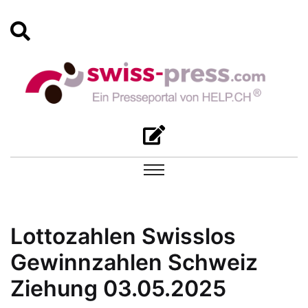
Lottozahlen Swisslos
Gewinnzahlen Schweiz
Ziehung 03.05.2025