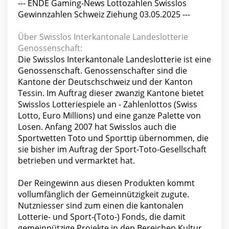
--- ENDE Gaming-News Lottozahlen Swisslos
Gewinnzahlen Schweiz Ziehung 03.05.2025 ---
Über Swisslos Interkantonale Landeslotterie
Genossenschaft:
Die Swisslos Interkantonale Landeslotterie ist eine
Genossenschaft. Genossenschafter sind die
Kantone der Deutschschweiz und der Kanton
Tessin. Im Auftrag dieser zwanzig Kantone bietet
Swisslos Lotteriespiele an - Zahlenlottos (Swiss
Lotto, Euro Millions) und eine ganze Palette von
Losen. Anfang 2007 hat Swisslos auch die
Sportwetten Toto und Sporttip übernommen, die
sie bisher im Auftrag der Sport-Toto-Gesellschaft
betrieben und vermarktet hat.
Der Reingewinn aus diesen Produkten kommt
vollumfänglich der Gemeinnützigkeit zugute.
Nutzniesser sind zum einen die kantonalen
Lotterie- und Sport-(Toto-) Fonds, die damit
gemeinnützige Projekte in den Bereichen Kultur,