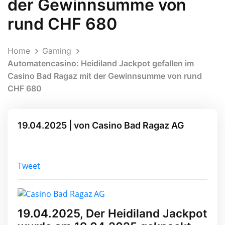
der Gewinnsumme von
rund CHF 680
Home
Gaming
Automatencasino: Heidiland Jackpot gefallen im
Casino Bad Ragaz mit der Gewinnsumme von rund
CHF 680
19.04.2025 | von Casino Bad Ragaz AG
Tweet
19.04.2025, Der Heidiland Jackpot