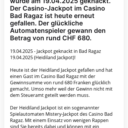
wurde am 19.04.2025 geknackt.
Der Casino-Jackpot im Casino
Bad Ragaz ist heute erneut
gefallen. Der glückliche
Automatenspieler gewann den
Betrag von rund CHF 680.
19.04.2025 - Jackpot geknackt in Bad Ragaz
19.04.2025 (Heidiland Jackpot)!
Heute ist der Heidiland Jackpot gefallen und hat
einen Gast im Casino Bad Ragaz mit der
Gewinnsumme von rund 680 Franken glücklich
gemacht. Umso mehr weil der Gewinn nicht mit
dem Steueramt geteilt werden muss.
Der Heidiland Jackpot ist ein sogenannter
Spielautomaten Mistery-Jackpot des Casino Bad
Ragaz. Mit einem Einsatz von wenigen Rappen
sind Sie bereits dabei und können mit ein