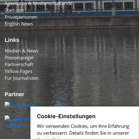
Agenturen & Medienschaffende
Start-ups
Privatpersonen
English News
Links
Medien & News
Pressespiegel
Partnerschaft
Yellow Pages
Für Journalisten
Partner
Cookie-Einstellungen
Wir verwenden Cookies, um Ihre Erfahrung
zu verbessern. Details finden Sie in unserer