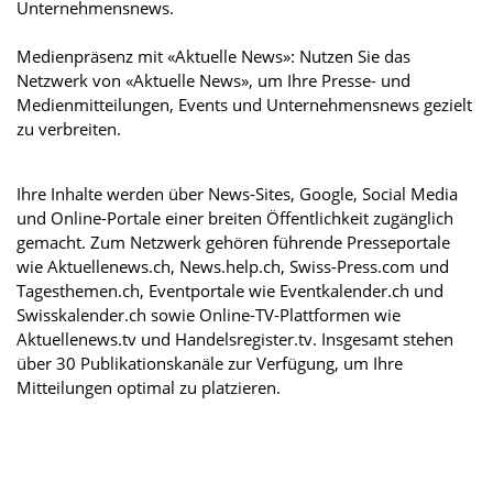
Unternehmensnews.
Medienpräsenz mit «Aktuelle News»: Nutzen Sie das
Netzwerk von «Aktuelle News», um Ihre Presse- und
Medienmitteilungen, Events und Unternehmensnews gezielt
zu verbreiten.
Ihre Inhalte werden über News-Sites, Google, Social Media
und Online-Portale einer breiten Öffentlichkeit zugänglich
gemacht. Zum Netzwerk gehören führende Presseportale
wie Aktuellenews.ch, News.help.ch, Swiss-Press.com und
Tagesthemen.ch, Eventportale wie Eventkalender.ch und
Swisskalender.ch sowie Online-TV-Plattformen wie
Aktuellenews.tv und Handelsregister.tv. Insgesamt stehen
über 30 Publikationskanäle zur Verfügung, um Ihre
Mitteilungen optimal zu platzieren.