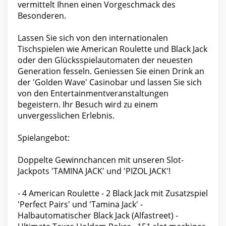
vermittelt Ihnen einen Vorgeschmack des
Besonderen.
Lassen Sie sich von den internationalen
Tischspielen wie American Roulette und Black Jack
oder den Glücksspielautomaten der neuesten
Generation fesseln. Geniessen Sie einen Drink an
der 'Golden Wave' Casinobar und lassen Sie sich
von den Entertainmentveranstaltungen
begeistern. Ihr Besuch wird zu einem
unvergesslichen Erlebnis.
Spielangebot:
Doppelte Gewinnchancen mit unseren Slot-
Jackpots 'TAMINA JACK' und 'PIZOL JACK'!
- 4 American Roulette - 2 Black Jack mit Zusatzspiel
'Perfect Pairs' und 'Tamina Jack' -
Halbautomatischer Black Jack (Alfastreet) -