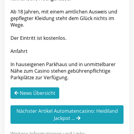
Ab 18 Jahren, mit einem amtlichen Ausweis und
gepflegter Kleidung steht dem Glück nichts im
Wege.
Der Eintritt ist kostenlos.
Anfahrt
In hauseigenen Parkhaus und in unmittelbarer
Nähe zum Casino stehen gebührenpflichtige
Parkplätze zur Verfügung.
News Übersicht
Nächster Artikel Automatencasino: Heidiland
Jackpot ...
Weitere Informationen und Links: