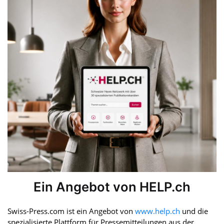
Ein Angebot von HELP.ch
Swiss-Press.com ist ein Angebot von
www.help.ch
und die
spezialisierte Plattform für Pressemitteilungen aus der