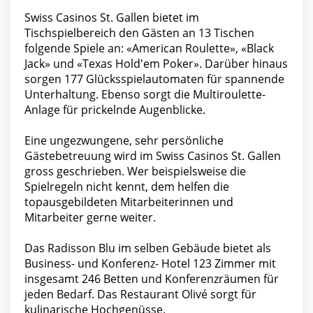
Swiss Casinos St. Gallen bietet im
Tischspielbereich den Gästen an 13 Tischen
folgende Spiele an: «American Roulette», «Black
Jack» und «Texas Hold'em Poker». Darüber hinaus
sorgen 177 Glücksspielautomaten für spannende
Unterhaltung. Ebenso sorgt die Multiroulette-
Anlage für prickelnde Augenblicke.
Eine ungezwungene, sehr persönliche
Gästebetreuung wird im Swiss Casinos St. Gallen
gross geschrieben. Wer beispielsweise die
Spielregeln nicht kennt, dem helfen die
topausgebildeten Mitarbeiterinnen und
Mitarbeiter gerne weiter.
Das Radisson Blu im selben Gebäude bietet als
Business- und Konferenz- Hotel 123 Zimmer mit
insgesamt 246 Betten und Konferenzräumen für
jeden Bedarf. Das Restaurant Olivé sorgt für
kulinarische Hochgenüsse.