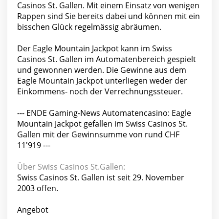
Casinos St. Gallen. Mit einem Einsatz von wenigen
Rappen sind Sie bereits dabei und können mit ein
bisschen Glück regelmässig abräumen.
Der Eagle Mountain Jackpot kann im Swiss
Casinos St. Gallen im Automatenbereich gespielt
und gewonnen werden. Die Gewinne aus dem
Eagle Mountain Jackpot unterliegen weder der
Einkommens- noch der Verrechnungssteuer.
--- ENDE Gaming-News Automatencasino: Eagle
Mountain Jackpot gefallen im Swiss Casinos St.
Gallen mit der Gewinnsumme von rund CHF
11'919 ---
Über Swiss Casinos St.Gallen:
Swiss Casinos St. Gallen ist seit 29. November
2003 offen.
Angebot