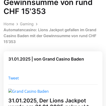
Gewinnsumme von rund
CHF 15'353
Home
Gaming
Automatencasino: Lions Jackpot gefallen im Grand
Casino Baden mit der Gewinnsumme von rund CHF
15'353
31.01.2025 | von Grand Casino Baden
Tweet
31.01.2025, Der Lions Jackpot