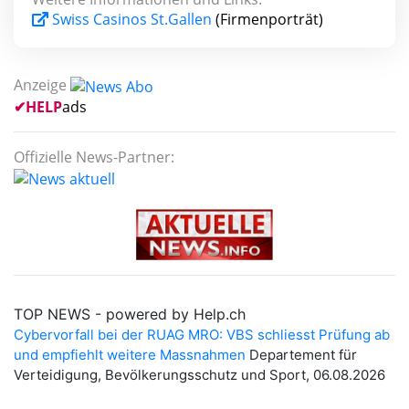
Swiss Casinos St.Gallen
(Firmenporträt)
Anzeige
✔
HELP
ads
Offizielle News-Partner: