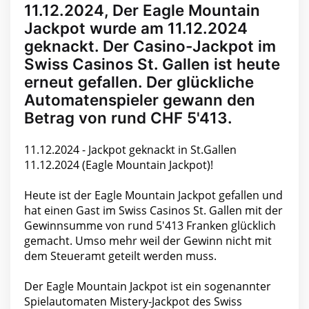
11.12.2024, Der Eagle Mountain
Jackpot wurde am 11.12.2024
geknackt. Der Casino-Jackpot im
Swiss Casinos St. Gallen ist heute
erneut gefallen. Der glückliche
Automatenspieler gewann den
Betrag von rund CHF 5'413.
11.12.2024 - Jackpot geknackt in St.Gallen
11.12.2024 (Eagle Mountain Jackpot)!
Heute ist der Eagle Mountain Jackpot gefallen und
hat einen Gast im Swiss Casinos St. Gallen mit der
Gewinnsumme von rund 5'413 Franken glücklich
gemacht. Umso mehr weil der Gewinn nicht mit
dem Steueramt geteilt werden muss.
Der Eagle Mountain Jackpot ist ein sogenannter
Spielautomaten Mistery-Jackpot des Swiss