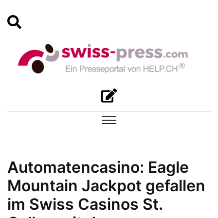
Automatencasino: Eagle
Mountain Jackpot gefallen
im Swiss Casinos St.