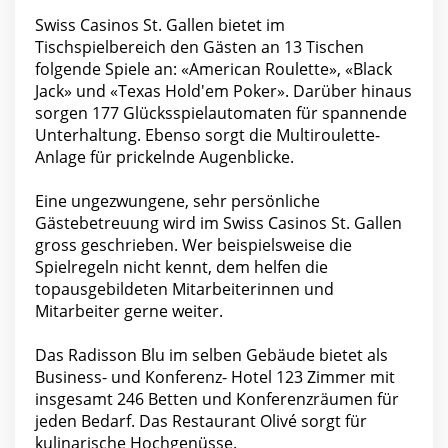
Swiss Casinos St. Gallen bietet im
Tischspielbereich den Gästen an 13 Tischen
folgende Spiele an: «American Roulette», «Black
Jack» und «Texas Hold'em Poker». Darüber hinaus
sorgen 177 Glücksspielautomaten für spannende
Unterhaltung. Ebenso sorgt die Multiroulette-
Anlage für prickelnde Augenblicke.
Eine ungezwungene, sehr persönliche
Gästebetreuung wird im Swiss Casinos St. Gallen
gross geschrieben. Wer beispielsweise die
Spielregeln nicht kennt, dem helfen die
topausgebildeten Mitarbeiterinnen und
Mitarbeiter gerne weiter.
Das Radisson Blu im selben Gebäude bietet als
Business- und Konferenz- Hotel 123 Zimmer mit
insgesamt 246 Betten und Konferenzräumen für
jeden Bedarf. Das Restaurant Olivé sorgt für
kulinarische Hochgenüsse.