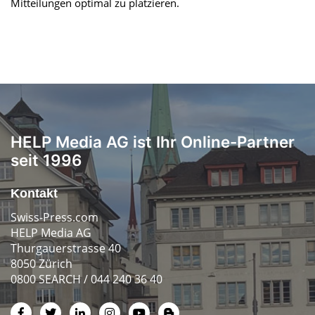
Mitteilungen optimal zu platzieren.
HELP Media AG ist Ihr Online-Partner
seit 1996
Kontakt
Swiss-Press.com
HELP Media AG
Thurgauerstrasse 40
8050 Zürich
0800 SEARCH / 044 240 36 40